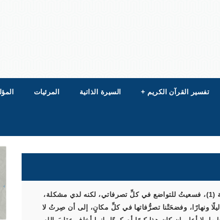
تفسير القرآن الكريم
+
السيرة الذاتية
المرئيات
المؤل
سمعتُ أن مَن في قلبه ذرةٌ مِن كِبرٍ لا يشمُّ رائحةَ الجنة (1)، فسعيتُ للتواضع في كلِّ تصرفاتي، لكنه لدي مشكلة،
ا ونهارًا، وفضحَتْنا تصرُّفاتها في كلِّ مكانٍ، إلى أن صِرتُ لا