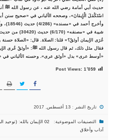
حديث أبي أمامة رضي الله عنه ، عن رسول الله ﷺ أنه قال: «مَنْ
اسْتَكْمَلَ الْإِيمَانَ»، وصححه الألباني في «صحيح سنن أبي داو
شيبة في «مصنفه» 
عُرَى الإيمان أوثقُ؟» قلنا: الصلاة. قال: «الصلاة حسن
فقال مثل ذلك، ثم قال رسول الله ﷺ: «أوثقُ عُرى الإيم
«أوسط عرى» بدل «أوثق عرى». وحسنه الألباني في «صحيح 
Post Views:
1٬059
تاريخ النشر : 13 أغسطس, 2017
التصنيفات الموضوعية:
02 الإيمان بالله: (توحيد الربوبية، والألوهية، والأسماء والصفات – الشرك وأقسامه).
آداب وأخلاق