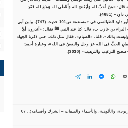
 أَحَبَّ لله وَأَبْغَضَ لله وَأَعْطَى لله وَمَنَعَ لله فَقَدِ
د» (4681).
وأخرج أحمد في «مسنده» (4/286) حديث (18546)، وأبو داود الطيالسي في «مسنده» ص101 حديث (747)، وابن أبي
(6/170) حديث (30420) من حديث البراء بن عازب ب، قال: كنا عند النبي ﷺ فقال: «أتدرون أيُّ
ة وليست بذلك». قلنا: «الصيام». فقال مثل ذلك، حتى ذكرنا الجهاد
انِ الحبُّ في الله عز وجل والبغضُ في الله»، وعبارة أحمد:
الترغيب والترهيب» (3030).
07
,