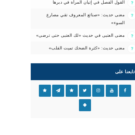
القول الفصل في إتيان المرأة في دبرها
معنى حديث: «صنائع المعروف تقي مصارع
السوء»
معنى العتبى في حديث «لك العتبى حتى ترضى»
معنى حديث: «كثرة الضحك تميت القلب»
تابعنا على