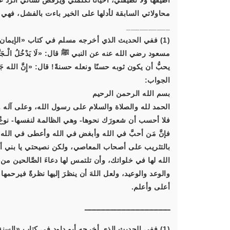
أُطيقها ولا تُطيقني، أحيانًا تُكلِّمني ويرفض لساني الرَّدَّ
محاولاتي السابقة لأدلها على الخير باءت بالفشل، فهي تك
__________
مسعود رضي الله عنه عن النبي ﷺ قال: «لَا يَدْخُلُ الْـجَنَّةَ مَ
يحبُّ أن يكون ثوبه حسنًا ونعله حسنةً! قال: «إِنَّ الله جَمِيلٌ يُحِ
الجواب:
بسم الله الرحمن الرحيم
الحمد لله والصلاة والسلام على رسول الله، وعلى آله و
فلا أحسب أن شعورَك نحوها- وهي الظالمة لنفسها- نوع
بالتثريب على أصحاب المعاصي، ولكن نصيحتي يا بني أن تص
الله لها في خلواتك، وأن تلتمس لها دعاءَ الصَّالحين من
والوعد والوعيد، ولعل اللهَ أن ينظرَ إليها نظرةً فيرحمها بها و
أعلى وأعلم.
ـــــــــــــــــــــــــــــــــــــ