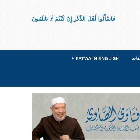
فَاسْأَلُوا أَهْلَ الذِّكْرِ إِنْ كُنْتُمْ لَا تَعْلَمُونَ
فات
FATWA IN ENGLISH
+