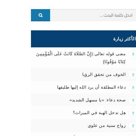
الأكثر زيارة
معنى قوله تعالى:{إِنَّ الصَّلَاةَ كَانَتْ عَلَى الْمُؤْمِنِينَ
كِتَابًا مَوْقُوتًا}
الخوف من تحقق الرؤيا
دعاء المطلقة أن يرد الله إليها طليقها
صحة دعاء: «يا مسهل الشديد»
هل تدخل الهبة في الميراث؟
زواج سنية من علوي