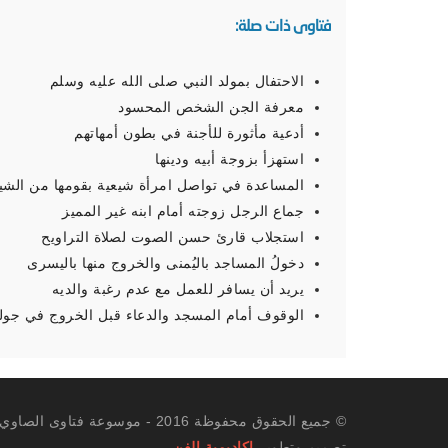
فتاوى ذات صلة:
الاحتفال بمولد النبي صلى الله عليه وسلم
معرفة الجن الشخص المحسود
أدعية مأثورة للأجنة في بطون أمهاتهم
استهزأ بزوجة أبيه ودينها
المساعدة في تواصل امرأة شيعية بقومها من الشي
جماع الرجل زوجته أمام ابنه غير المميز
استجلاب قارئ حسن الصوت لصلاة التراويح
دخولُ المساجد باليُمنى والخروج منها باليسرى
يريد أن يسافر للعمل مع عدم رغبة والديه
الوقوف أمام المسجد والدعاء قبل الخروج في جولة 
© جميع الحقوق محفوظة 2016 - موسوعة فتاوى الصاوي.
تصميم وتطوير
اكاديمية الفن
.