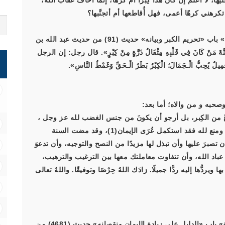
 عليها، لا أعلم إن كان هذا كِبرًا أم كرهًا، إنما أخاف عقابَ الله،
رهني كرهًا أعمى، فهل أُقاطعها أم أتجنَّبها؟
(1) ففي الحديث الذي أخرجه مسلم في كتاب «الإيمان» باب «تحريم الكبر وبيانه» حديث (91) من حديث عبد الله بن
نْ كَانَ فِي قَلْبِهِ مِثْقَالُ ذَرَّةٍ مِنْ كِبْرٍ». قال رجل: إن الرجل
بُّ الْـجَمَالَ؛ الْكِبْرُ بَطَرُ الْـحَقِّ وَغَمْطُ النَّاسِ».
صحبه و من والاه؛ أما بعد:
ٌ من الكِبر، بل أرجو أن يكونَ من جنس الغضب لله عز وجل ،
فإنَّ مَن أحبَّ في الله وأبغض في الله وأعطى في الله ومنع لله فقد استكمل عُرَى الإيمان(1)، وقد مضت السنة
برَ عليها وأن تبذل لها مزيدًا من النصح والتوجيه، وأن تدعوَ
 عباد الله، وأن تتفاوت معاملتك معها بين الترغيب والترهيب،
يردُّها إليه ردًّا جميلًا. زادَك اللهُ حِرْصًا وتوفيقًا. واللهُ تعالى
(1) ففي الحديث الذي أخرجه أبو داود في كتاب «السنة» باب «الدليل على زيادة الإيمان ونقصانه» حديث (4681) من