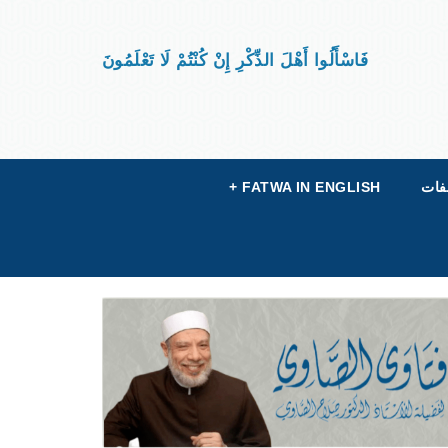
فَاسْأَلُوا أَهْلَ الذِّكْرِ إِنْ كُنْتُمْ لَا تَعْلَمُونَ
فات
FATWA IN ENGLISH
+