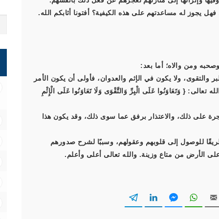
يها وإنزالها إلى منازلهم لعجزهم عن فعل ذلك بأنفسهم.
ا. فهل يجوز له مساعدتهم على هذه الكيفية؟ أفتونا أثابكم الله.
صحبه ومن والاه؛ أما بعد:
ر والتقوى، ولا يكون في الإثم والعدوان، فأولى أن يكون الأمر
َعَاوَنُوا عَلَى الْبِرِّ وَالتَّقْوَى وَلَا تَعَاوَنُوا عَلَى الْإِثْمِ
جرة على ذلك، والاعتذار برفق عما سوى ذلك، وقد يكون هذا
يقًا للوصول إلى قلوبهم وعقولهم، وسببًا لشرح صدورهم
 على الأرض من متاع وزينة. والله تعالى أعلى وأعلم.