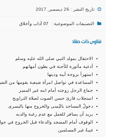
تاريخ النشر : 26 ديسمبر, 2017
التصنيفات الموضوعية:
07 آداب وأخلاق
فتاوى ذات صلة:
الاحتفال بمولد النبي صلى الله عليه وسلم
أدعية مأثورة للأجنة في بطون أمهاتهم
استهزأ بزوجة أبيه ودينها
المساعدة في تواصل امرأة شيعية بقومها من الشي
جماع الرجل زوجته أمام ابنه غير المميز
استجلاب قارئ حسن الصوت لصلاة التراويح
دخولُ المساجد باليُمنى والخروج منها باليسرى
يريد أن يسافر للعمل مع عدم رغبة والديه
الوقوف أمام المسجد والدعاء قبل الخروج في جولة 
غيبةُ غير المسلمين