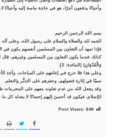
المساعدة في دفع الحساب وحمل الأشياء إلى السيارة وف
وأحيانًا يدفعون أجرًا، هو في حاجة ماسة إليه وأحيانًا ل
بسم الله الرحمن الرحيم
الحمد لله والصلاة والسلام على رسول الله، وعلى آله و
فإذا تمهد أن التعاون بين المسلمين أنفسهم يكون في الب
كذلك عندما يكون التعاون بين المسلمين وغيرهم، قال الله تعالى: { وَت
وَالْعُدْوَانِ} [المائدة: 2].
وعلى هذا فلا حرج في إعانتهم على المباحات، وأخذ الأ
سببًا في إثارة فضولهم، وحفزهم على التدبُّر والتعلم.
وقد يجعل الله من عدم تعاونه معهم على المحرمات طر
للإسلام، فيكون قد أحسنَ إليهم إحسانًا لا يعدله كل ما
Post Views:
848