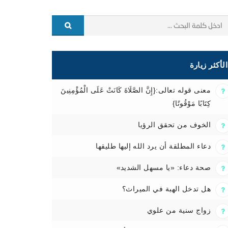
الأكثر زيارة
معنى قوله تعالى:{إِنَّ الصَّلَاةَ كَانَتْ عَلَى الْمُؤْمِنِينَ
كِتَابًا مَوْقُوتًا}
الخوف من تحقق الرؤيا
دعاء المطلقة أن يرد الله إليها طليقها
صحة دعاء: «يا مسهل الشديد»
هل تدخل الهبة في الميراث؟
زواج سنية من علوي