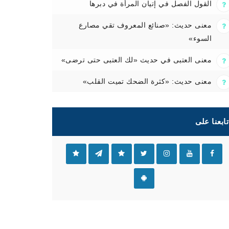
القول الفصل في إتيان المرأة في دبرها
معنى حديث: «صنائع المعروف تقي مصارع
السوء»
معنى العتبى في حديث «لك العتبى حتى ترضى»
معنى حديث: «كثرة الضحك تميت القلب»
تابعنا على