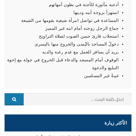
أدعية مأثورة للأجنة في بطون أمهاتهم
استهزأ بزوجة أبيه ودينها
المساعدة في تواصل امرأة شيعية بقومها من الشيعة
جماع الرجل زوجته أمام ابنه غير المميز
استجلاب قارئ حسن الصوت لصلاة التراويح
دخولُ المساجد باليُمنى والخروج منها باليسرى
يريد أن يسافر للعمل مع عدم رغبة والديه
الوقوف أمام المسجد والدعاء قبل الخروج في جولة مع إخوة
التبليغ والدعوة
غيبةُ غير المسلمين
الأكثر زيارة