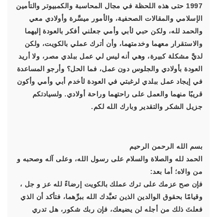
1997 حتى هذه اللحظة في مجال المحاسبة والكمبيوتر والتأمين
الإسلامي والمقالات الصحفية، والأمور ميسَّرة وأولادي معي
والحمد لله، ولكن حبي لأبي وأمي جعلني أفكر بالعودة إليهما
والاستقرار معهما وخدمتهما، وأن أترك عملي بالكويت، ولكن
لديَّ مشكلة كبيرة، وهي أنه ليس لي عمل ببلدي مصر، ولا أريد
العودة بأولادي والجلوس دون عمل، فما الحل؟ وأرجو المساعدة
في إيجاد عمل ببلدي لرغبتي في العودة لأخدم أبي وأمي وأكون
قريبًا منهما والعمل على راحتهما وراحة أولادي. ولسيادتكم
جزيل الشكر والتقدير وبارك الله لكم.
بسم الله الرحمن الرحيم
الحمد لله والصلاة والسلام على رسول الله، وعلى آله وصحبه و
من والاه؛ أما بعد:
فإن صح عزمك على ترك عملك بالكويت إرضاءً لله عز و جل ،
وقيامًا بحقوق الوالدين الذين تعبَّدك الله ببرِّهما، فتأكد أن الذي
فعلتَ ذلك من أجله لن يضيعك، فإن ربك شكور، هل تدري