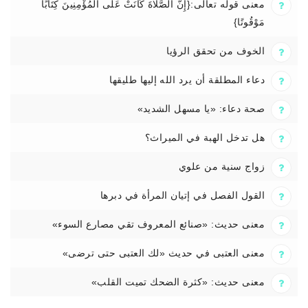
معنى قوله تعالى:{إِنَّ الصَّلَاةَ كَانَتْ عَلَى الْمُؤْمِنِينَ كِتَابًا
مَوْقُوتًا}
الخوف من تحقق الرؤيا
دعاء المطلقة أن يرد الله إليها طليقها
صحة دعاء: «يا مسهل الشديد»
هل تدخل الهبة في الميراث؟
زواج سنية من علوي
القول الفصل في إتيان المرأة في دبرها
معنى حديث: «صنائع المعروف تقي مصارع السوء»
معنى العتبى في حديث «لك العتبى حتى ترضى»
معنى حديث: «كثرة الضحك تميت القلب»