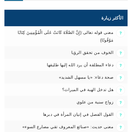
الأكثر زيارة
معنى قوله تعالى:{إِنَّ الصَّلَاةَ كَانَتْ عَلَى الْمُؤْمِنِينَ كِتَابًا
مَوْقُوتًا}
الخوف من تحقق الرؤيا
دعاء المطلقة أن يرد الله إليها طليقها
صحة دعاء: «يا مسهل الشديد»
هل تدخل الهبة في الميراث؟
زواج سنية من علوي
القول الفصل في إتيان المرأة في دبرها
معنى حديث: «صنائع المعروف تقي مصارع السوء»