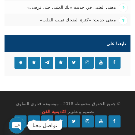
معنى العتبى في حديث «لك العتبى حتى ترضى»
معنى حديث: «كثرة الضحك تميت القلب»
تابعنا على
© جميع الحقوق محفوظة 2016 - موسوعة فتاوى الصاوي.
تصميم وتطوير
اكاديمية الفن
.
تواصل معنا