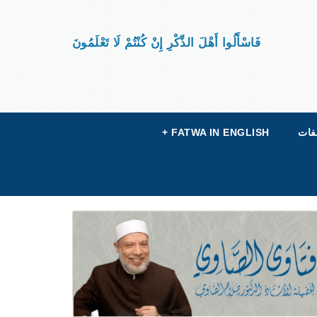
فَاسْأَلُوا أَهْلَ الذِّكْرِ إِنْ كُنْتُمْ لَا تَعْلَمُونَ
فات
FATWA IN ENGLISH
+