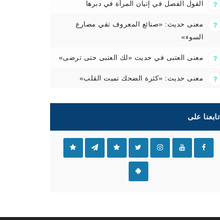
القول الفصل في إتيان المرأة في دبرها
معنى حديث: «صنائع المعروف تقي مصارع
السوء»
معنى العتبى في حديث «لك العتبى حتى ترضى»
معنى حديث: «كثرة الضحك تميت القلب»
تابعنا على