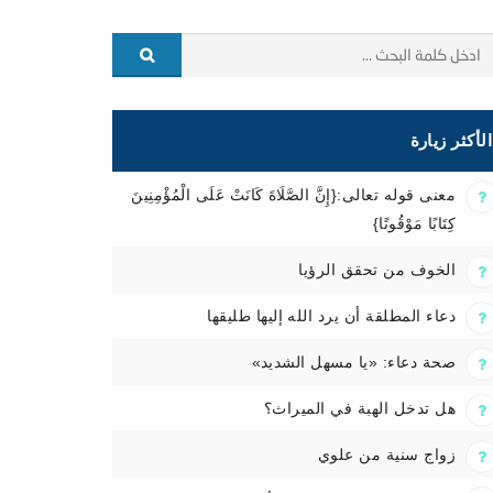
الأكثر زيارة
معنى قوله تعالى:{إِنَّ الصَّلَاةَ كَانَتْ عَلَى الْمُؤْمِنِينَ
كِتَابًا مَوْقُوتًا}
الخوف من تحقق الرؤيا
دعاء المطلقة أن يرد الله إليها طليقها
صحة دعاء: «يا مسهل الشديد»
هل تدخل الهبة في الميراث؟
زواج سنية من علوي