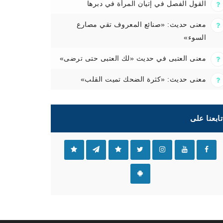
القول الفصل في إتيان المرأة في دبرها
معنى حديث: «صنائع المعروف تقي مصارع
السوء»
معنى العتبى في حديث «لك العتبى حتى ترضى»
معنى حديث: «كثرة الضحك تميت القلب»
تابعنا على