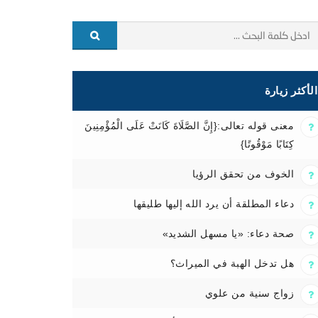
الأكثر زيارة
معنى قوله تعالى:{إِنَّ الصَّلَاةَ كَانَتْ عَلَى الْمُؤْمِنِينَ
كِتَابًا مَوْقُوتًا}
الخوف من تحقق الرؤيا
دعاء المطلقة أن يرد الله إليها طليقها
صحة دعاء: «يا مسهل الشديد»
هل تدخل الهبة في الميراث؟
زواج سنية من علوي