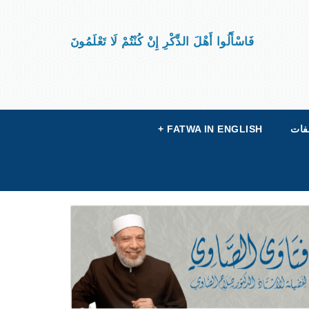
فَاسْأَلُوا أَهْلَ الذِّكْرِ إِنْ كُنْتُمْ لَا تَعْلَمُونَ
فات
FATWA IN ENGLISH
+