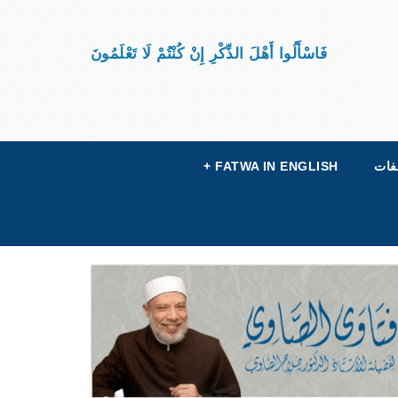
فَاسْأَلُوا أَهْلَ الذِّكْرِ إِنْ كُنْتُمْ لَا تَعْلَمُونَ
فات
FATWA IN ENGLISH
+