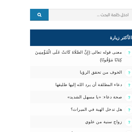
الأكثر زيارة
معنى قوله تعالى:{إِنَّ الصَّلَاةَ كَانَتْ عَلَى الْمُؤْمِنِينَ
كِتَابًا مَوْقُوتًا}
الخوف من تحقق الرؤيا
دعاء المطلقة أن يرد الله إليها طليقها
صحة دعاء: «يا مسهل الشديد»
هل تدخل الهبة في الميراث؟
زواج سنية من علوي