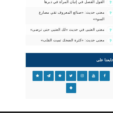
القول الفصل في إتيان المرأة في دبرها
معنى حديث: «صنائع المعروف تقي مصارع
السوء»
معنى العتبى في حديث «لك العتبى حتى ترضى»
معنى حديث: «كثرة الضحك تميت القلب»
تابعنا على