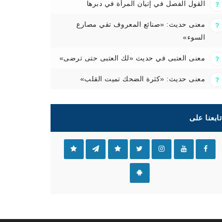
القول الفصل في إتيان المرأة في دبرها
معنى حديث: «صنائع المعروف تقي مصارع
السوء»
معنى العتبى في حديث «لك العتبى حتى ترضى»
معنى حديث: «كثرة الضحك تميت القلب»
تابعنا على