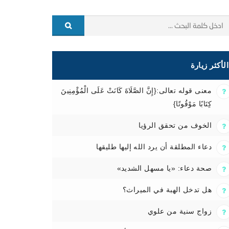
الأكثر زيارة
معنى قوله تعالى:{إِنَّ الصَّلَاةَ كَانَتْ عَلَى الْمُؤْمِنِينَ
كِتَابًا مَوْقُوتًا}
الخوف من تحقق الرؤيا
دعاء المطلقة أن يرد الله إليها طليقها
صحة دعاء: «يا مسهل الشديد»
هل تدخل الهبة في الميراث؟
زواج سنية من علوي