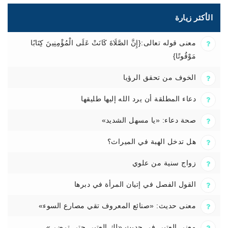
الأكثر زيارة
معنى قوله تعالى:{إِنَّ الصَّلَاةَ كَانَتْ عَلَى الْمُؤْمِنِينَ كِتَابًا
مَوْقُوتًا}
الخوف من تحقق الرؤيا
دعاء المطلقة أن يرد الله إليها طليقها
صحة دعاء: «يا مسهل الشديد»
هل تدخل الهبة في الميراث؟
زواج سنية من علوي
القول الفصل في إتيان المرأة في دبرها
معنى حديث: «صنائع المعروف تقي مصارع السوء»
معنى العتبى في حديث «لك العتبى حتى ترضى»