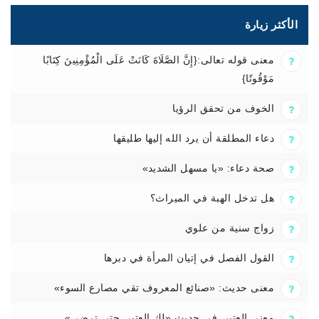
الأكثر زيارة
معنى قوله تعالى:{إِنَّ الصَّلَاةَ كَانَتْ عَلَى الْمُؤْمِنِينَ كِتَابًا
مَوْقُوتًا}
الخوف من تحقق الرؤيا
دعاء المطلقة أن يرد الله إليها طليقها
صحة دعاء: «يا مسهل الشديد»
هل تدخل الهبة في الميراث؟
زواج سنية من علوي
القول الفصل في إتيان المرأة في دبرها
معنى حديث: «صنائع المعروف تقي مصارع السوء»
معنى العتبى في حديث «لك العتبى حتى ترضى»