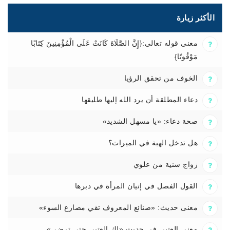
الأكثر زيارة
معنى قوله تعالى:{إِنَّ الصَّلَاةَ كَانَتْ عَلَى الْمُؤْمِنِينَ كِتَابًا
مَوْقُوتًا}
الخوف من تحقق الرؤيا
دعاء المطلقة أن يرد الله إليها طليقها
صحة دعاء: «يا مسهل الشديد»
هل تدخل الهبة في الميراث؟
زواج سنية من علوي
القول الفصل في إتيان المرأة في دبرها
معنى حديث: «صنائع المعروف تقي مصارع السوء»
معنى العتبى في حديث «لك العتبى حتى ترضى»