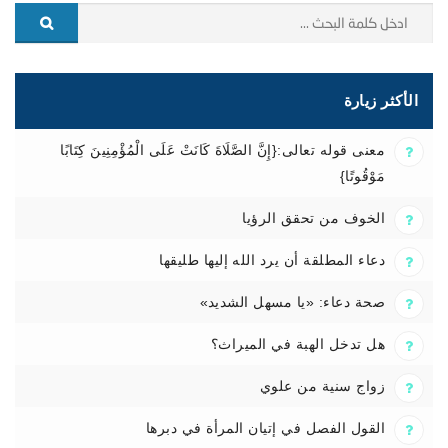
الأكثر زيارة
معنى قوله تعالى:{إِنَّ الصَّلَاةَ كَانَتْ عَلَى الْمُؤْمِنِينَ كِتَابًا
مَوْقُوتًا}
الخوف من تحقق الرؤيا
دعاء المطلقة أن يرد الله إليها طليقها
صحة دعاء: «يا مسهل الشديد»
هل تدخل الهبة في الميراث؟
زواج سنية من علوي
القول الفصل في إتيان المرأة في دبرها