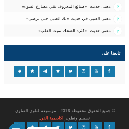
معنى حديث: «صنائع المعروف تقي مصارع السوء»
معنى العتبى في حديث «لك العتبى حتى ترضى»
معنى حديث: «كثرة الضحك تميت القلب»
تابعنا على
© جميع الحقوق محفوظة 2016 - موسوعة فتاوى الصاوي.
تصميم وتطوير
اكاديمية الفن
.