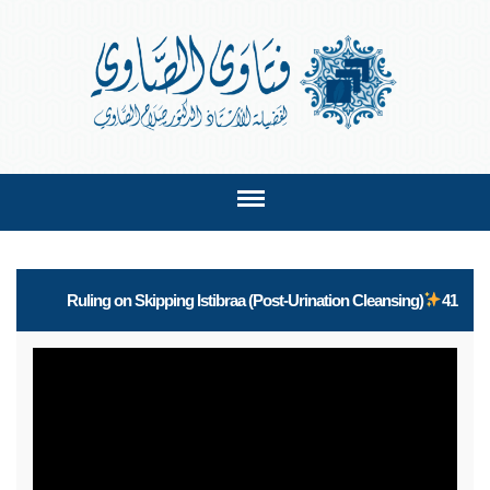
Ruling on Skipping Istibraa (Post-Urination Cleansing)
41