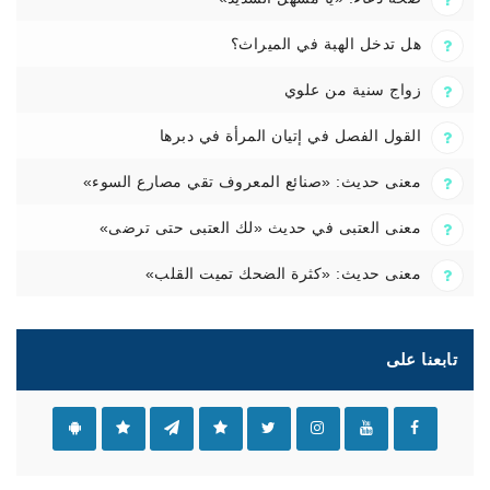
هل تدخل الهبة في الميراث؟
زواج سنية من علوي
القول الفصل في إتيان المرأة في دبرها
معنى حديث: «صنائع المعروف تقي مصارع السوء»
معنى العتبى في حديث «لك العتبى حتى ترضى»
معنى حديث: «كثرة الضحك تميت القلب»
تابعنا على