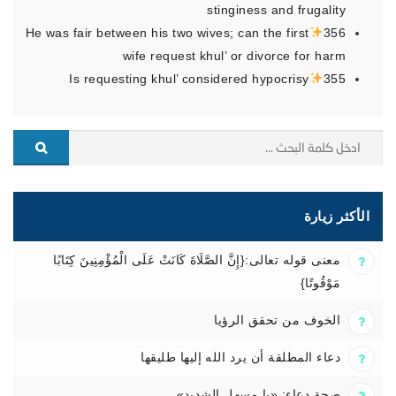
stinginess and frugality
He was fair between his two wives; can the first
356
wife request khul’ or divorce for harm
Is requesting khul’ considered hypocrisy
355
الأكثر زيارة
معنى قوله تعالى:{إِنَّ الصَّلَاةَ كَانَتْ عَلَى الْمُؤْمِنِينَ كِتَابًا
مَوْقُوتًا}
الخوف من تحقق الرؤيا
دعاء المطلقة أن يرد الله إليها طليقها
صحة دعاء: «يا مسهل الشديد»