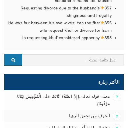
husband remains non Muslim
Requesting divorce due to the husband’s
357
stinginess and frugality
He was fair between his two wives; can the first
356
wife request khul’ or divorce for harm
Is requesting khul’ considered hypocrisy
355
الأكثر زيارة
معنى قوله تعالى:{إِنَّ الصَّلَاةَ كَانَتْ عَلَى الْمُؤْمِنِينَ كِتَابًا
مَوْقُوتًا}
الخوف من تحقق الرؤيا
دعاء المطلقة أن يرد الله إليها طليقها