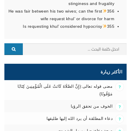
stinginess and frugality
He was fair between his two wives; can the first
356
wife request khul’ or divorce for harm
Is requesting khul’ considered hypocrisy
355
الأكثر زيارة
معنى قوله تعالى:{إِنَّ الصَّلَاةَ كَانَتْ عَلَى الْمُؤْمِنِينَ كِتَابًا
مَوْقُوتًا}
الخوف من تحقق الرؤيا
دعاء المطلقة أن يرد الله إليها طليقها
صحة دعاء: «يا مسهل الشديد»