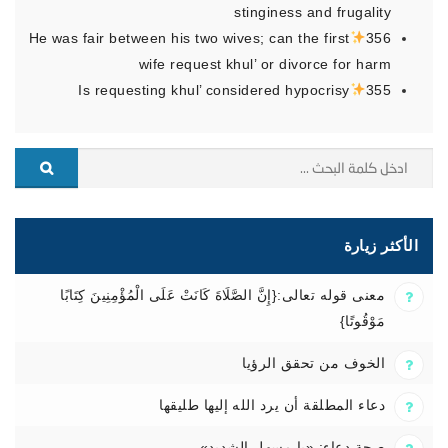
stinginess and frugality
He was fair between his two wives; can the first
356
wife request khul’ or divorce for harm
Is requesting khul’ considered hypocrisy
355
الأكثر زيارة
معنى قوله تعالى:{إِنَّ الصَّلَاةَ كَانَتْ عَلَى الْمُؤْمِنِينَ كِتَابًا
مَوْقُوتًا}
الخوف من تحقق الرؤيا
دعاء المطلقة أن يرد الله إليها طليقها
صحة دعاء: «يا مسهل الشديد»