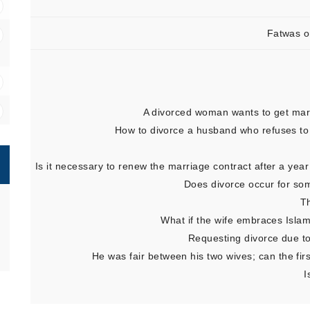
Fatwas o
A divorced woman wants to get marr
How to divorce a husband who refuses to 
Is it necessary to renew the marriage contract after a ye
Does divorce occur for som
T
What if the wife embraces Isla
Requesting divorce due to
He was fair between his two wives; can the firs
I