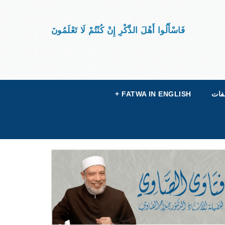
فَاسْأَلُوا أَهْلَ الذِّكْرِ إِنْ كُنْتُمْ لَا تَعْلَمُونَ
فات
FATWA IN ENGLISH
+