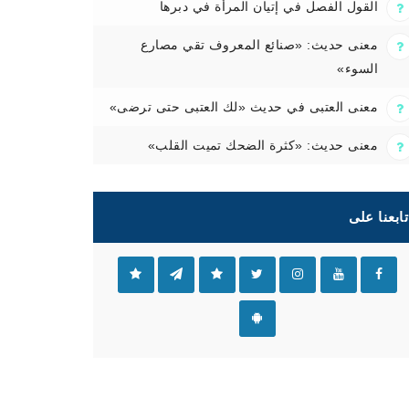
القول الفصل في إتيان المرأة في دبرها
معنى حديث: «صنائع المعروف تقي مصارع
السوء»
معنى العتبى في حديث «لك العتبى حتى ترضى»
معنى حديث: «كثرة الضحك تميت القلب»
تابعنا على