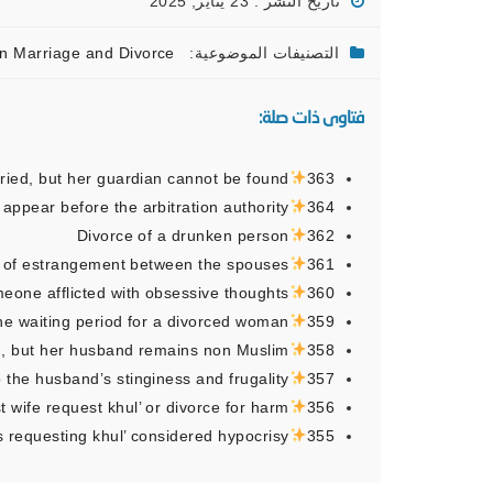
تاريخ النشر : 23 يناير, 2025
التصنيفات الموضوعية:
n Marriage and Divorce
فتاوى ذات صلة:
ied, but her guardian cannot be found
363
appear before the arbitration authority
364
Divorce of a drunken person
362
ar of estrangement between the spouses
361
eone afflicted with obsessive thoughts
360
he waiting period for a divorced woman
359
m, but her husband remains non Muslim
358
 the husband’s stinginess and frugality
357
t wife request khul’ or divorce for harm
356
s requesting khul’ considered hypocrisy
355