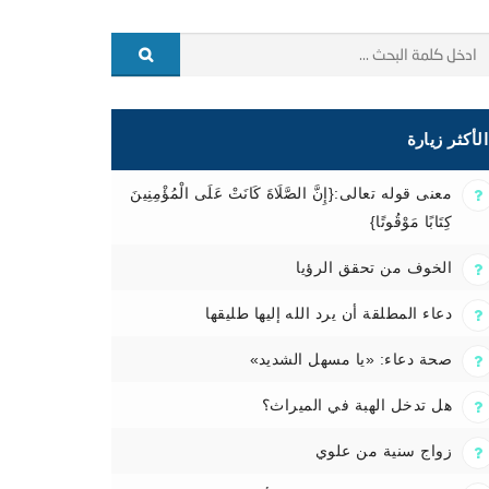
الأكثر زيارة
معنى قوله تعالى:{إِنَّ الصَّلَاةَ كَانَتْ عَلَى الْمُؤْمِنِينَ
كِتَابًا مَوْقُوتًا}
الخوف من تحقق الرؤيا
دعاء المطلقة أن يرد الله إليها طليقها
صحة دعاء: «يا مسهل الشديد»
هل تدخل الهبة في الميراث؟
زواج سنية من علوي