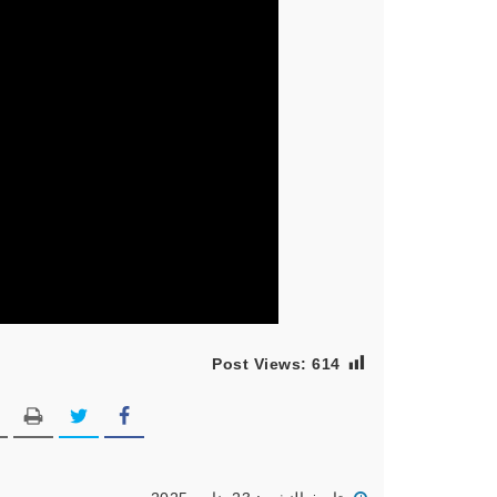
Post Views:
614