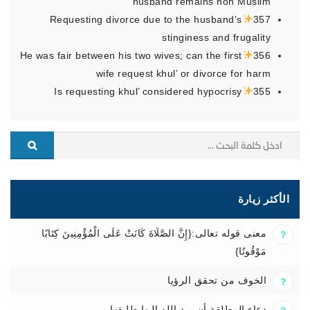
husband remains non Muslim
Requesting divorce due to the husband’s
357
stinginess and frugality
He was fair between his two wives; can the first
356
wife request khul’ or divorce for harm
Is requesting khul’ considered hypocrisy
355
الأكثر زيارة
معنى قوله تعالى:{إِنَّ الصَّلَاةَ كَانَتْ عَلَى الْمُؤْمِنِينَ كِتَابًا
مَوْقُوتًا}
الخوف من تحقق الرؤيا
دعاء المطلقة أن يرد الله إليها طليقها