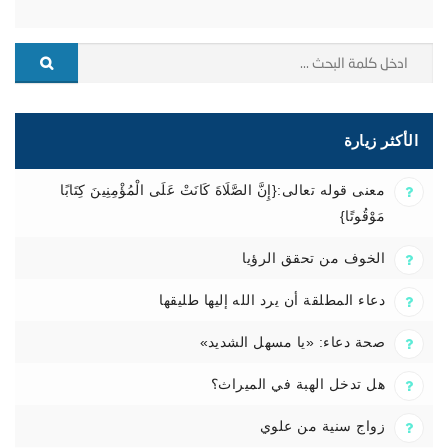
الأكثر زيارة
معنى قوله تعالى:{إِنَّ الصَّلَاةَ كَانَتْ عَلَى الْمُؤْمِنِينَ كِتَابًا
مَوْقُوتًا}
الخوف من تحقق الرؤيا
دعاء المطلقة أن يرد الله إليها طليقها
صحة دعاء: «يا مسهل الشديد»
هل تدخل الهبة في الميراث؟
زواج سنية من علوي