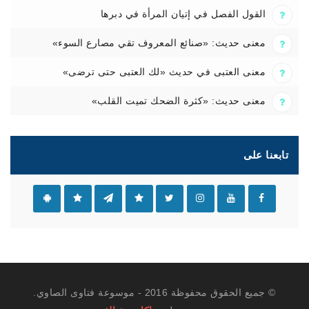
القول الفصل في إتيان المرأة في دبرها
معنى حديث: «صنائع المعروف تقي مصارع السوء»
معنى العتبى في حديث «لك العتبى حتى ترضى»
معنى حديث: «كثرة الضحك تميت القلب»
تابعنا على
© جميع الحقوق محفوظة 2016 - موسوعة فتاوى الصاوي.