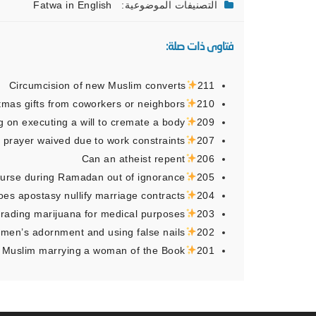
التصنيفات الموضوعية:
Fatwa in English
فتاوى ذات صلة:
Circumcision of new Muslim converts
211
tmas gifts from coworkers or neighbors
210
g on executing a will to cremate a body
209
y prayer waived due to work constraints
207
Can an atheist repent
206
ourse during Ramadan out of ignorance
205
oes apostasy nullify marriage contracts
204
trading marijuana for medical purposes
203
omen’s adornment and using false nails
202
Muslim marrying a woman of the Book
201