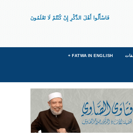
فَاسْأَلُوا أَهْلَ الذِّكْرِ إِنْ كُنْتُمْ لَا تَعْلَمُونَ
فات
FATWA IN ENGLISH
+