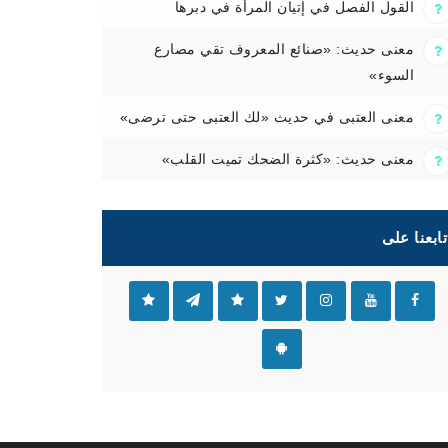
القول الفصل في إتيان المرأة في دبرها
معنى حديث: «صنائع المعروف تقي مصارع
السوء»
معنى العتبى في حديث «لك العتبى حتى ترضى»
معنى حديث: «كثرة الضحك تميت القلب»
تابعنا على