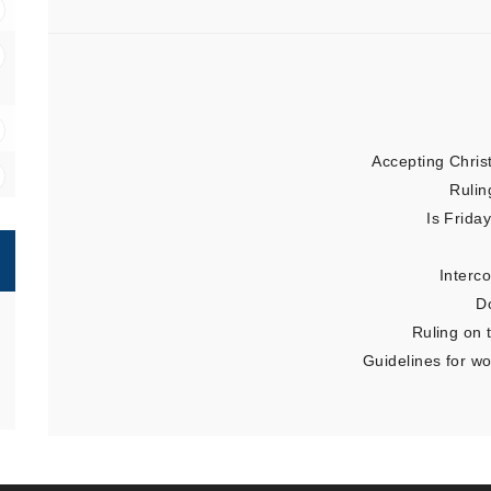
Accepting Chris
Rulin
Is Frida
Interc
D
Ruling on 
Guidelines for w