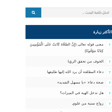
الأكثر زيارة
معنى قوله تعالى:{إِنَّ الصَّلَاةَ كَانَتْ عَلَى الْمُؤْمِنِينَ
كِتَابًا مَوْقُوتًا}
الخوف من تحقق الرؤيا
دعاء المطلقة أن يرد الله إليها طليقها
صحة دعاء: «يا مسهل الشديد»
هل تدخل الهبة في الميراث؟
زواج سنية من علوي