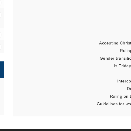
Accepting Chris
Rulin
Gender transitio
Is Frida
Interc
D
Ruling on 
Guidelines for w