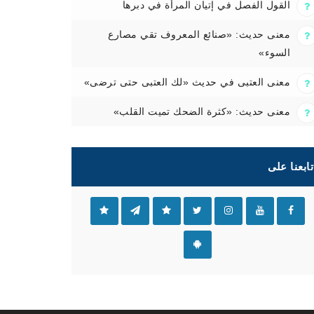
القول الفصل في إتيان المرأة في دبرها
معنى حديث: «صنائع المعروف تقي مصارع
السوء»
معنى العتبى في حديث «لك العتبى حتى ترضى»
معنى حديث: «كثرة الضحك تميت القلب»
تابعنا على