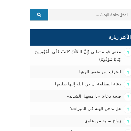
الأكثر زيارة
معنى قوله تعالى:{إِنَّ الصَّلَاةَ كَانَتْ عَلَى الْمُؤْمِنِينَ
كِتَابًا مَوْقُوتًا}
الخوف من تحقق الرؤيا
دعاء المطلقة أن يرد الله إليها طليقها
صحة دعاء: «يا مسهل الشديد»
هل تدخل الهبة في الميراث؟
زواج سنية من علوي