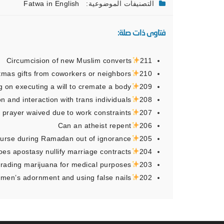
التصنيفات الموضوعية:
Fatwa in English
فتاوى ذات صلة:
Circumcision of new Muslim converts
211
tmas gifts from coworkers or neighbors
210
g on executing a will to cremate a body
209
n and interaction with trans individuals
208
y prayer waived due to work constraints
207
Can an atheist repent
206
ourse during Ramadan out of ignorance
205
oes apostasy nullify marriage contracts
204
trading marijuana for medical purposes
203
omen’s adornment and using false nails
202