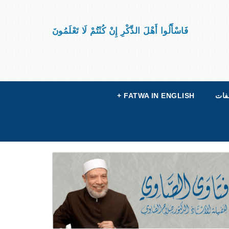
فَاسْأَلُوا أَهْلَ الذِّكْرِ إِنْ كُنْتُمْ لَا تَعْلَمُونَ
فات
FATWA IN ENGLISH
+