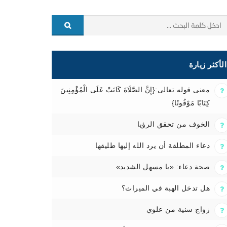
الأكثر زيارة
معنى قوله تعالى:{إِنَّ الصَّلَاةَ كَانَتْ عَلَى الْمُؤْمِنِينَ
كِتَابًا مَوْقُوتًا}
الخوف من تحقق الرؤيا
دعاء المطلقة أن يرد الله إليها طليقها
صحة دعاء: «يا مسهل الشديد»
هل تدخل الهبة في الميراث؟
زواج سنية من علوي