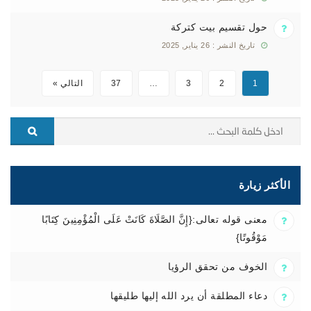
حول تقسيم بيت كتركة
تاريخ النشر : 26 يناير, 2025
1
2
3
…
37
التالي »
الأكثر زيارة
معنى قوله تعالى:{إِنَّ الصَّلَاةَ كَانَتْ عَلَى الْمُؤْمِنِينَ كِتَابًا
مَوْقُوتًا}
الخوف من تحقق الرؤيا
دعاء المطلقة أن يرد الله إليها طليقها