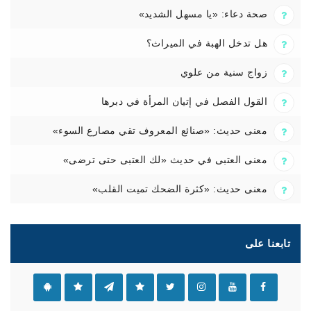
صحة دعاء: «يا مسهل الشديد»
هل تدخل الهبة في الميراث؟
زواج سنية من علوي
القول الفصل في إتيان المرأة في دبرها
معنى حديث: «صنائع المعروف تقي مصارع السوء»
معنى العتبى في حديث «لك العتبى حتى ترضى»
معنى حديث: «كثرة الضحك تميت القلب»
تابعنا على