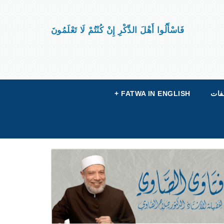
فَاسْأَلُوا أَهْلَ الذِّكْرِ إِنْ كُنْتُمْ لَا تَعْلَمُونَ
فات
FATWA IN ENGLISH
+