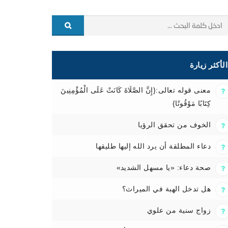
الأكثر زيارة
معنى قوله تعالى:{إِنَّ الصَّلَاةَ كَانَتْ عَلَى الْمُؤْمِنِينَ
كِتَابًا مَوْقُوتًا}
الخوف من تحقق الرؤيا
دعاء المطلقة أن يرد الله إليها طليقها
صحة دعاء: «يا مسهل الشديد»
هل تدخل الهبة في الميراث؟
زواج سنية من علوي