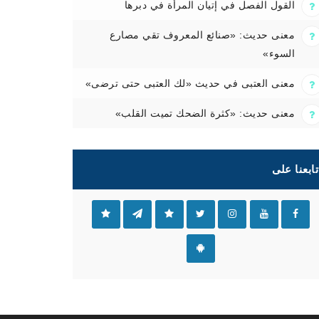
القول الفصل في إتيان المرأة في دبرها
معنى حديث: «صنائع المعروف تقي مصارع
السوء»
معنى العتبى في حديث «لك العتبى حتى ترضى»
معنى حديث: «كثرة الضحك تميت القلب»
تابعنا على