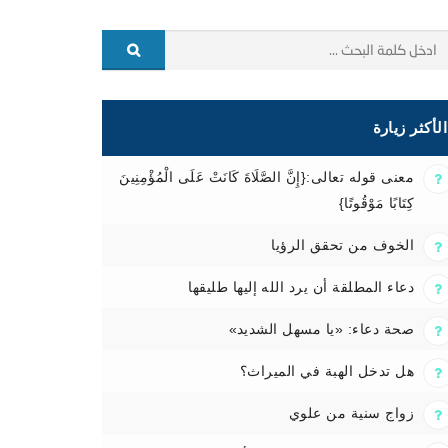
الأكثر زيارة
معنى قوله تعالى:{إِنَّ الصَّلَاةَ كَانَتْ عَلَى الْمُؤْمِنِينَ
كِتَابًا مَوْقُوتًا}
الخوف من تحقق الرؤيا
دعاء المطلقة أن يرد الله إليها طليقها
صحة دعاء: «يا مسهل الشديد»
هل تدخل الهبة في الميراث؟
زواج سنية من علوي