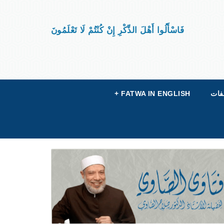
فَاسْأَلُوا أَهْلَ الذِّكْرِ إِنْ كُنْتُمْ لَا تَعْلَمُونَ
فات
FATWA IN ENGLISH
+