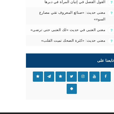
القول الفصل في إتيان المرأة في دبرها
معنى حديث: «صنائع المعروف تقي مصارع
السوء»
معنى العتبى في حديث «لك العتبى حتى ترضى»
معنى حديث: «كثرة الضحك تميت القلب»
تابعنا على