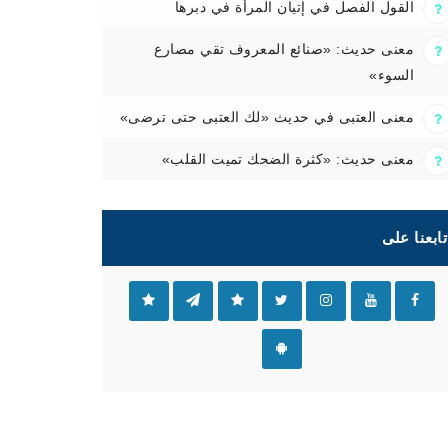
القول الفصل في إتيان المرأة في دبرها
معنى حديث: «صنائع المعروف تقي مصارع
السوء»
معنى العتبى في حديث «لك العتبى حتى ترضى»
معنى حديث: «كثرة الضحك تميت القلب»
تابعنا على