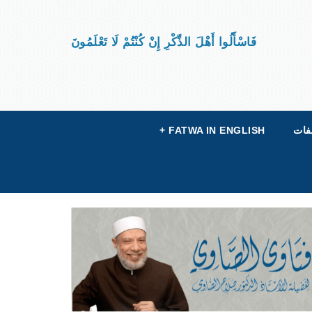
فَاسْأَلُوا أَهْلَ الذِّكْرِ إِنْ كُنْتُمْ لَا تَعْلَمُونَ
فات
FATWA IN ENGLISH
+