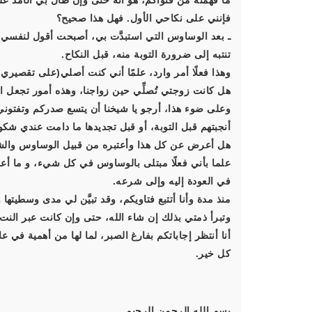
ما فهمته من فتواكم، هو أنه حتى وإن طال بي الأمد ع
فإنني على نكاحي الأول. فهل هذا صحيح؟
ـ بعد الوساوس التي استبدَّت بي، أصبحت أقول لنفسي: 
تنتبه إلى ضرورة التوبة منه، قبل النكاح.
وهذا فعلًا أمر وارد، علمًا أني كنت أصلي(على تقصيري 
هل كانت زوجتي تُصلِّي حين زواجنا، وهذه أمور تجعل ال
وعلى ضوء هذا، أرجو يا شيخنا أن يتسع صدركم وتفتوني
أنجبتهم قبل التوبة، أو قبل تجديدها ما دامت عندي ش
هل أعرض عن كل هذا وأعتبره من قبيل الوساوس والشب
علما بأني فعلًا مبتلى بالوساوس في كل شيء، و ما أعرض 
في العودة إليه وإلى شرعه.
منذ مدة وأنا أتتبع فتاويكم، وقد تبيَّن لي مدى وسطيتها
وتبرأ ذمتي بذلك إن شاء الله، حتى وإن كانت عبر النت
أنا أنتظر إجاباتكم بفارغ الصبر، لما لها من أهمية في
كل خير.
بسم الله الرحمن الرحيم