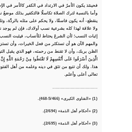
فحينئذ يكون الأمرُ في الارتداد في الكفر كالأمر في الإسلا
وأما بالنسبة لترك الصلاة تكاسلًا فالتكفير بذلك موضعُ 
ينقطع- أنه يكون فاسقًا، ولا يحكم على مثله بالردَّة، وتل
ولا علاقة لهذا كله بشرعية نسب أولادك، فإن لم يوجد 
إثبات النسب؛ لأن الشرعَ يحتاط للأنساب، فيثبت النسب بأ
الَّذِينَ أَسْرَفُوا عَلَى أَنْفُسِهِمْ لَا تَقْنَطُوا مِنْ رَحْمَةِ اللَّهِ إِنَّ ا
هذا. ولك أن تتبع من تثق في دينه وعلمه من أهل الفتوى
تعالى أعلى وأعلم.
__________________
(1
) «الفتاوى الكبرى» (5/466-468).
(2
) «أحكام أهل الذمة» (2/694).
(3
) «أحكام أهل الذمة» (2/695).