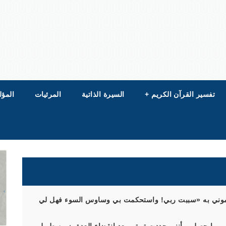
تفسير القرآن الكريم
+
السيرة الذاتية
المرئيات
المؤل
فتيتموني به «سببت ربي! واستحكمت بي وساوس السوء فهل لي