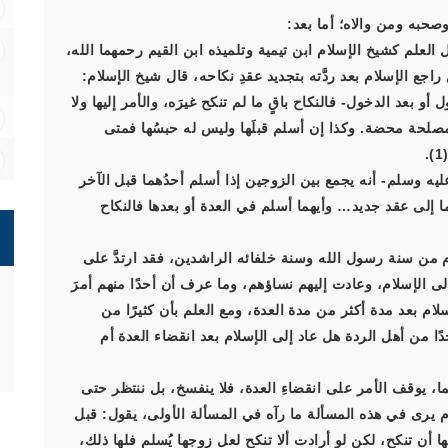
صحبه ومن والاه؛ أما بعد:
لعلم كشيخ الإسلام ابن تيمية وتلميذه ابن القيم رحمهما الله،
راجع الإسلام بعد ردَّته بتجديد عقدِ نكاحه، قال شيخ الإسلام:
أو بعد الدخول- فالنكاح باقٍ ما لم تنكح غيرَه، والأمر إليها ولا
مصلحة محضة. وكذا إن أسلم قبلَها وليس له حبسُها فمتى
ه وسلم- أنه يجمع بين الزوجين إذا أسلم أحدُهما قبل الآخر
هما إلى عقد جديد… وأيهما أسلم في العدة أو بعدها فالنكاح
م من سنة رسول الله وسنة خلفائه الراشدين، فقد ارتدَّ على
 إلى الإسلام، وعادت إليهم نساؤهم، وما عرف أن أحدًا منهم أمرَ
لام بعد مدة أكثر من مدة العدة، ومع العلم بأن كثيرًا من
ًا من أهل الردة هل عاد إلى الإسلام بعد انقضاء العدة أم
ما، يوقف الأمر على انقضاءِ العدة، فلا ينفسخ، بل ننتظر حتى
ام يرى في هذه المسألة ما رآه في المسألة الأولى، يقول: قبل
لها أن تنكح، لكن لو أرادت ألا تنكح لعل زوجها يُسلم فلها ذلك،