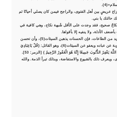
م»(4).
نزاع عريضٍ بين أهل الفتوى، والراجح فيمن كان يصلي أحيانًا ثم
ك حالتك يا بني.
نكاحٌ صحيح، فقد وجدت على الأقل شُبهة نكاح، وهي كافية في
ضعف الأدلة، ولا ينفيه إلا بأقواها.
والمهم الآن هو أن تستكثر من فعل الخيرات، وأن تستزيد من الطاعات، فإن الحسنات يذهبن السيئات(5)، وأن تحسن
الظن بربك، وأن لا تقنط من رحمته، فهو الذي يقبل التوبة عن عباده ويعفو عن السيئات(6)، وهو القائل: {قُلْ يَاعِبَادِيَ
للَّهَ يَغْفِرُ الذُّنُوبَ جَمِيعًا إِنَّهُ هُوَ الْغَفُورُ الرَّحِيمُ } [الزمر: 53].
، ويعرف ذلك بالشيوع والاستفاضة، وبذلك تبرأ الذمة. والله