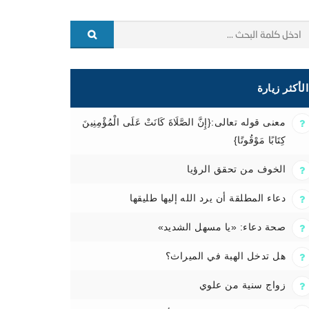
الأكثر زيارة
معنى قوله تعالى:{إِنَّ الصَّلَاةَ كَانَتْ عَلَى الْمُؤْمِنِينَ
كِتَابًا مَوْقُوتًا}
الخوف من تحقق الرؤيا
دعاء المطلقة أن يرد الله إليها طليقها
صحة دعاء: «يا مسهل الشديد»
هل تدخل الهبة في الميراث؟
زواج سنية من علوي