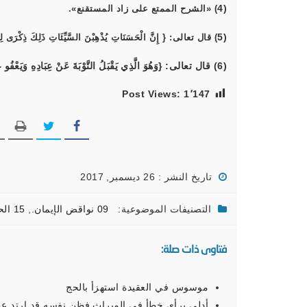
(4
) «الشرح الممتع على زاد المستقنع».
(5
) قال تعالى: { إِنَّ الْحَسَنَاتِ يُذْهِبْنَ السَّيِّئَاتِ ذَلِكَ ذِكْرَى لِلذّ
(6) قال تعالى: {وَهُوَ الَّذِي يَقْبَلُ التَّوْبَةَ عَنْ عِبَادِهِ وَيَعْفُو عَنِ السَّيِّئَاتِ وَيَعْلَمُ مَا تَفْعَلُونَ } [الشورى: 25]
Post Views:
1٬147
تاريخ النشر : 26 ديسمبر, 2017
التصنيفات الموضوعية:
09 نواقض الإيمان.
,
15 الحدود
فتاوى ذات صلة:
موسوس في العقيدة استهزأ بالحج
أدلى برأي خطأ في الميراث فظن نفسه قد ارتد عن