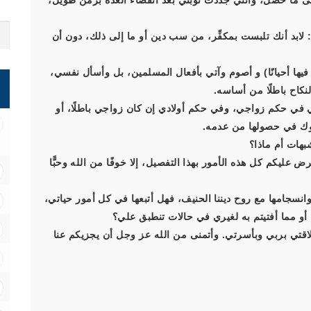
لى ما حصل، وأنني جددت توبتي بعد انقضاء العدة بزمن طويل،
لابد أنك تلبست بمكفِّر، من سب دين أو ما إلى ذلك، دون أن
فيها أحيانًا) و أصوم وآتي بأفعال المسلمين، بل وأسأل نفسي،
نكاح باطلًا من أساسه.
 في حكم زواجي، وفي حكم أولادي إن كان زواجي باطلًا، أو
كوك في حصولها من عدمه.
هات أم ماذا؟
عليكم كل هذه الأمور بهذا التفصيل، إلا خوفًا من الله وحبًّا
 وانسجامها مع روح ديننا الحنيف، فهل أتبعها في كل أمور حياتي،
 أو مما أفتيتم به لغيري في حالات تنطبق علي؟
 علاقتي بربي وبأسرتي. وأتمنى من الله عز وجل أن يجزيكم عنا