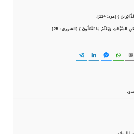
َاكِرِينَ } [هود: 114].
 الإسلام