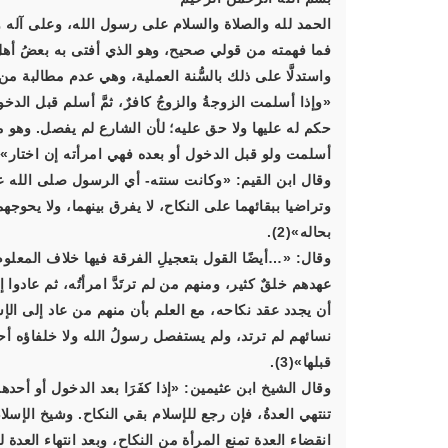
الحمد لله والصلاة والسلام على رسول الله، وعلى آله و
فما فهمته من قولي صحيح، وهو الذي أفتى به بعضُ أهل ا
واستدلَّا على ذلك بالسُّنة العملية، وهي عدم مطالبة من 
«وإذا أسلمت الزوجةُ والزوجُ كافرٌ، ثمَّ أسلم قبل الدخول 
حكم له عليها ولا حق عليه؛ لأن الشارع لم يفصل. وهو 
أسلمت ولو قبل الدخول أو بعده فهي امرأته إن اختار»(1).
وقال ابن القيم: «وكانت سنته- أي الرسول صلى الله علي
وتراضيا ببقائهما على النكاح، لا يفرق بينهما، ولا يحوج
بحاله»(2).
وقال: «…أيضًا القول بتعجيلِ الفرقة فيها خلاف المعلو
عهدهم خلقٌ كثير، ومنهم من لم ترتَدَّ امرأتُه، ثم عادوا
أن يجدد عقد نكاحه، مع العلم بأن منهم من عاد إلى الإس
نسائهم لم ترتد، ولم يستفصل رسولُ الله ولا خلفاؤه أحد
قبلها»(3).
وقال الشيخ ابن عثيمين: «إذا كفَرَا بعد الدخول أو أحده
تنتهي العدةُ، فإن رجع للإسلام بقي النكاح. وشيخ الإسل
انقضاء العدة تمنع المرأة من النكاح، وبعد انتهاء العدة 