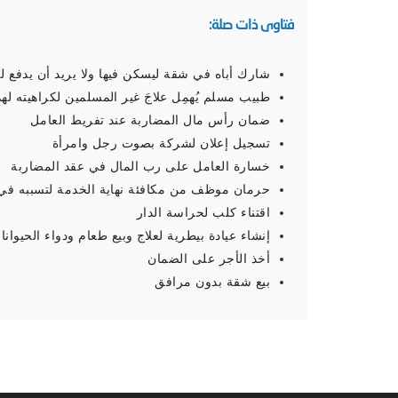
فتاوى ذات صلة:
شارك أباه في شقة ليسكن فيها ولا يريد أن يدفع ل
طبيب مسلم يُهمِل علاجَ غير المسلمين لكراهيته له
ضمان رأس مال المضاربة عند تفريط العامل
تسجيل إعلان لشركة بصوت رجل وامرأة
خسارة العامل على رب المال في عقد المضاربة
حرمان موظف من مكافئة نهاية الخدمة لتسببه في
اقتناء كلب لحراسة الدار
إنشاء عيادة بيطرية لعلاج وبيع طعام ودواء الحيوانات
أخذ الأجر على الضمان
بيع شقة بدون مرافق