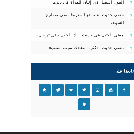
القول الفصل في إتيان المرأة في دبرها
معنى حديث: «صنائع المعروف تقي مصارع
السوء»
معنى العتبى في حديث «لك العتبى حتى ترضى»
معنى حديث: «كثرة الضحك تميت القلب»
تابعنا على