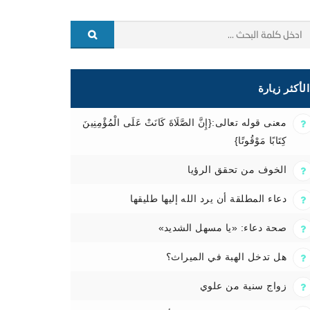
الأكثر زيارة
معنى قوله تعالى:{إِنَّ الصَّلَاةَ كَانَتْ عَلَى الْمُؤْمِنِينَ
كِتَابًا مَوْقُوتًا}
الخوف من تحقق الرؤيا
دعاء المطلقة أن يرد الله إليها طليقها
صحة دعاء: «يا مسهل الشديد»
هل تدخل الهبة في الميراث؟
زواج سنية من علوي