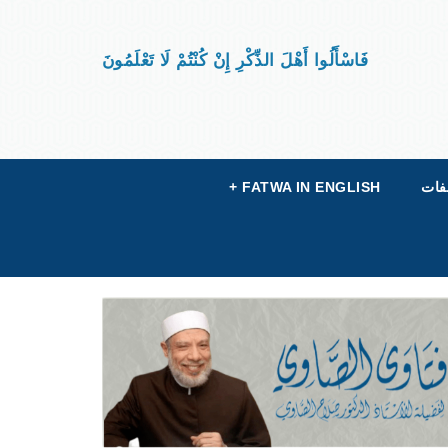
فَاسْأَلُوا أَهْلَ الذِّكْرِ إِنْ كُنْتُمْ لَا تَعْلَمُونَ
فات
FATWA IN ENGLISH
+