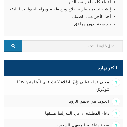
اقتناء كلب لحراسة الدار
إنشاء عيادة بيطرية لعلاج وبيع طعام ودواء الحيوانات الأليفة
أخذ الأجر على الضمان
بيع شقة بدون مرافق
الأكثر زيارة
معنى قوله تعالى:{إِنَّ الصَّلَاةَ كَانَتْ عَلَى الْمُؤْمِنِينَ كِتَابًا
مَوْقُوتًا}
الخوف من تحقق الرؤيا
دعاء المطلقة أن يرد الله إليها طليقها
صحة دعاء: «يا مسهل الشديد»