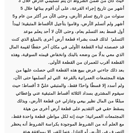
حيث كان من ضمن الشروط أن يتم تسليمي الأرض خلال 3
أشهر من تاريخ إجراء القرعة، على أن أقوم ببنائها خلال 5
سنوات من تاريخ تسلم الأرض، وحتى الآن مر أكثر من عام و5
أشهر ولم أتسلم الأرض، وقاموا بتأجيل الأقساط المتبقية؛ ليبدأ
أول قسط بعد التسلم بعام، وحتى الآن لا أحد يعلم موعد
التسلم؛ لذلك قمت بشراء قطعة أرض أخرى بالمبلغ الذي كنت
قد خصصته لبناء القطعة الأولى في مكان آخر حفظًا لقيمة المال
الذي معي بدلًا من وضعه بالبنك وانخفاض قيمته السوقية، وهذه
القطعة أقرب للعمران من القطعة الأولى.
بعد ذلك جاءني عرض ببيع هذه القطعة التي حصلت عليها من
هيئة المجتمعات العمرانية بالقرعة التي لم أتسلمها حتى الآن،
ولم أسدد إلا قسطًا واحدًا فقط، والمتبقي عليَّ 3 أقساط؛ حيث
سيقوم المشتري بسداد الثلاثة أقساط المتبقية عني وإعطائي
مبلغًا من المال نظير بيعي وتنازلي عن قطعة الأرض، وبذلك
يسقط حقي في التقديم على قطعة أرض أخرى من هيئة
المجتمعات العمرانية؛ حيث إنه لكل مواطن قطعة واحدة فقط،
مع العلم أنه من الشروط الموجودة بكراسة الشروط أنه يحظر
التصرف في الأرض أو التنازل عنها للغير إلا بموافقة هيئة