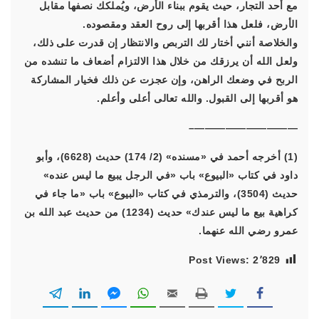
مع أحد التجار، حيث يقوم ببناء الأرض، ويُملكك نصفها مقابل
الأرض، فلعل هذا أقربها إلى روح العقد ومقصوده.
والخلاصة أنني أختار لك التربص والانتظار إن قدرت على ذلك،
ولعل الله أن يرزقك من خلال هذا الالتزام أضعاف ما تنشده من
الربح في وضعك الراهن، وإن عجزت عن ذلك فخيار المشاركة
هو أقربها إلى القبول. والله تعالى أعلى وأعلم.
——————————–
(1) أخرجه أحمد في «مسنده» (2/ 174) حديث (6628)، وأبو
داود في كتاب «البيوع» باب «في الرجل يبيع ما ليس عنده»
حديث (3504)، والترمذي في كتاب «البيوع» باب «ما جاء في
كراهية بيع ما ليس عندك» حديث (1234) من حديث عبد الله بن
عمرو رضي الله عنهما.
Post Views:
2٬829