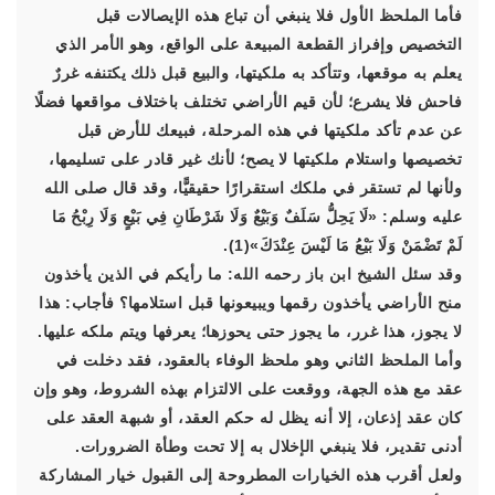
فأما الملحظ الأول فلا ينبغي أن تباع هذه الإيصالات قبل
التخصيص وإفراز القطعة المبيعة على الواقع، وهو الأمر الذي
يعلم به موقعها، وتتأكد به ملكيتها، والبيع قبل ذلك يكتنفه غررٌ
فاحش فلا يشرع؛ لأن قيم الأراضي تختلف باختلاف مواقعها فضلًا
عن عدم تأكد ملكيتها في هذه المرحلة، فبيعك للأرض قبل
تخصيصها واستلام ملكيتها لا يصح؛ لأنك غير قادر على تسليمها،
ولأنها لم تستقر في ملكك استقرارًا حقيقيًّا، وقد قال صلى الله
عليه وسلم: «لَا يَحِلُّ سَلَفٌ وَبَيْعٌ وَلَا شَرْطَانِ فِي بَيْعٍ وَلَا رِبْحُ مَا
لَمْ تَضْمَنْ وَلَا بَيْعُ مَا لَيْسَ عِنْدَكَ»(1).
وقد سئل الشيخ ابن باز رحمه الله: ما رأيكم في الذين يأخذون
منح الأراضي يأخذون رقمها ويبيعونها قبل استلامها؟ فأجاب: هذا
لا يجوز، هذا غرر، ما يجوز حتى يحوزها؛ يعرفها ويتم ملكه عليها.
وأما الملحظ الثاني وهو ملحظ الوفاء بالعقود، فقد دخلت في
عقد مع هذه الجهة، ووقعت على الالتزام بهذه الشروط، وهو وإن
كان عقد إذعان، إلا أنه يظل له حكم العقد، أو شبهة العقد على
أدنى تقدير، فلا ينبغي الإخلال به إلا تحت وطأة الضرورات.
ولعل أقرب هذه الخيارات المطروحة إلى القبول خيار المشاركة