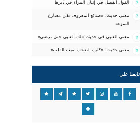
القول الفصل في إتيان المرأة في دبرها
معنى حديث: «صنائع المعروف تقي مصارع
السوء»
معنى العتبى في حديث «لك العتبى حتى ترضى»
معنى حديث: «كثرة الضحك تميت القلب»
تابعنا على