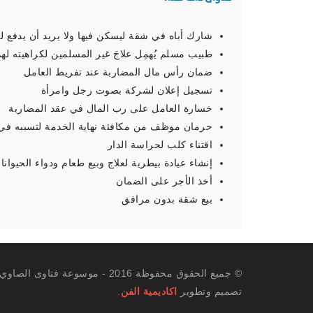
شارك أباه في شقة ليسكن فيها ولا يريد أن يدفع ل
طبيب مسلم يُهمِل علاجَ غير المسلمين لكراهيته له
ضمان رأس مال المضاربة عند تفريط العامل
تسجيل إعلان لشركة بصوت رجل وامرأة
خسارة العامل على رب المال في عقد المضاربة
حرمان موظف من مكافئة نهاية الخدمة لتسببه في
اقتناء كلب لحراسة الدار
إنشاء عيادة بيطرية لعلاج وبيع طعام ودواء الحيوانات
أخذ الأجر على الضمان
بيع شقة بدون مرافق
© جميع الحقوق محفوظة 2016 - موسوعة فتاوى الصاوي.
تصميم وتطوير
اكاديمية الفن
.