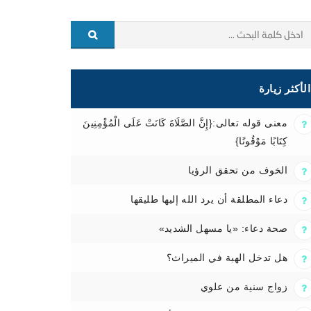
الأكثر زيارة
معنى قوله تعالى:{إِنَّ الصَّلَاةَ كَانَتْ عَلَى الْمُؤْمِنِينَ
كِتَابًا مَوْقُوتًا}
الخوف من تحقق الرؤيا
دعاء المطلقة أن يرد الله إليها طليقها
صحة دعاء: «يا مسهل الشديد»
هل تدخل الهبة في الميراث؟
زواج سنية من علوي