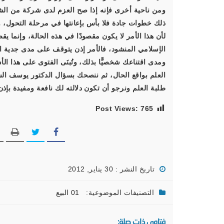
ومن ناحية أخرى فإنه إذا صح العزم لدى شركة من الشر
ذلك خطوات جادة فلا بأس بإعانتها في مرحلة التحول، و
لأن هذا الأمر لا يكون مقصودًا في هذه الحالة، وإنما ي
الإسلامي المنشود، فالأمر إذن يتوقف على مدى جدية ال
ومدى اقتناعك شخصيًّا بذلك، وتُبنَى الفتوى على هذا ا
العلم بواقع الحال، ثم ننصحك بسؤال الدكتور يوسف ال
طلبة العلم ونرجو أن تكون دلالته لك نافعة ومفيدة بإذن 
Post Views:
765
تاريخ النشر : 30 يناير, 2012
التصنيفات الموضوعية:
01 البيع
فتاوى ذات صلة: