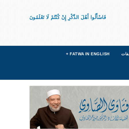
فَاسْأَلُوا أَهْلَ الذِّكْرِ إِنْ كُنْتُمْ لَا تَعْلَمُونَ
فات
FATWA IN ENGLISH
+