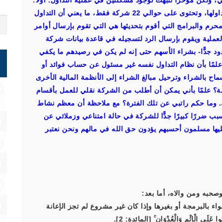
، ولكن مؤخرًا تنبهت لوجود مشكلتين في عملية التداول: أولًا:
وجدت قائمة على أحد مواقع الإنترنت بالأسهم المباح تداولها، وتحتوى على حوالي 22 شركة فقط، ما يعني أن التداول
رم والبرامج التي أقوم بتحديثها هي التي تقوم بإرسال أوامر
العملية ويقوم بإرسال الرد لتسجيله في قاعدة بيانات شركة
حدود جدًّا- بشراء الأسهم حتى إنه لم يكن في رصيدهم ما يكفي
، علمًا بأن نظام التداول نفسه غير مسئول عن حساب فوائد أو
ح بالشراء وترحيل مبالغ الشراء إلى الأنظمة المالية الأخرى
ة؟ علمًا بأني يمكن أن أطلب من الشركة نقلي للعمل بأقسام
ك. وما حكم راتبي عن تلك الفترة؟ مع ملاحظة أن معظم نشاط
ب ضررًا كبيرًا جدًّا للشركة في حالة امتناعي وزملائي عن
يها مسلمون أحسبهم يؤدون حق الله في مالهم ونحن نعتبر
صحبه ومن والاه، أما بعد:
اء بالبرمجة أو بغيرها وإذا كان غير مشروع لم تجز الإعانة
ا عَلَى الْإِثْمِ وَالْعُدْوَانِ ۚ [المائدة: 2].