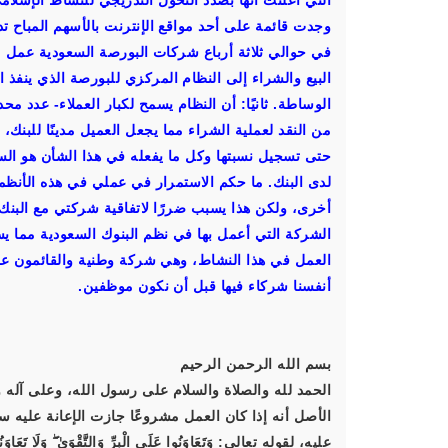
التي أعلنت أنها بصدد التحول التدريجي للنشاط الإسلامي
في حوالي ثلاثة أرباع شركات البورصة السعودية عمل مح
البيع والشراء إلى النظام المركزي للبورصة الذي ينفذ 
الوساطة. ثانيًا: أن النظام يسمح لكبار العملاء- عدد م
من النقد لعملية الشراء مما يجعل العميل مدينًا للبنك
حتى تسجيل نسبتها وكل ما يفعله في هذا الشأن هو السما
لدى البنك. ما حكم الاستمرار في عملي في هذه الأنظم
أخرى، ولكن هذا يسبب ضررًا لاتفاقية شركتي مع البن
الشركة التي أعمل بها في نظم البنوك السعودية مما يسب
العمل في هذا النشاط، وهي شركة وطنية والقائمون عل
أنفسنا شركاء فيها قبل أن نكون موظفين.
بسم الله الرحمن الرحيم
الحمد لله والصلاة والسلام على رسول الله، وعلى آله و
الأصل أنه إذا كان العمل مشروعًا جازت الإعانة عليه سو
عليه، لقوله تعالى: وَتَعَاوَنُوا عَلَى الْبِرِّ وَالتَّقْوَىٰ ۖ وَلَا تَعَاوَنُو