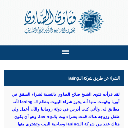
الشراء عن طريق شركة الـ lasing
لقد قرأت فتوى الشيخ صلاح الصاوي بالنسبة لشراء الشقق في
أوربا وفهمت منها أنه يجوز شراء البيوت بنظام الـ lasing لأنه
مطابق له، ولأني كنت أدرس في دولة رومانيا والآن أعمل ولي
طفل وزوجة هناك قمت بشراء بيت بالـlasing، وهو أن يكون
هناك عقد بين شركة الـlasing وصاحبة البيت وتشتري منها