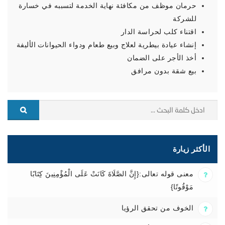
حرمان موظف من مكافئة نهاية الخدمة لتسببه في خسارة
للشركة
اقتناء كلب لحراسة الدار
إنشاء عيادة بيطرية لعلاج وبيع طعام ودواء الحيوانات الأليفة
أخذ الأجر على الضمان
بيع شقة بدون مرافق
الأكثر زيارة
معنى قوله تعالى:{إِنَّ الصَّلَاةَ كَانَتْ عَلَى الْمُؤْمِنِينَ كِتَابًا
مَوْقُوتًا}
الخوف من تحقق الرؤيا