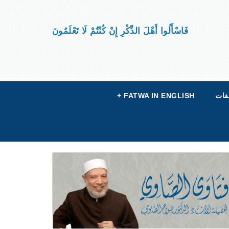
فَاسْأَلُوا أَهْلَ الذِّكْرِ إِنْ كُنْتُمْ لَا تَعْلَمُونَ
فات
FATWA IN ENGLISH
+