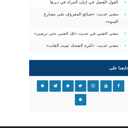
القول الفصل في إتيان المرأة في دبرها
معنى حديث: «صنائع المعروف تقي مصارع
السوء»
معنى العتبى في حديث «لك العتبى حتى ترضى»
معنى حديث: «كثرة الضحك تميت القلب»
تابعنا على