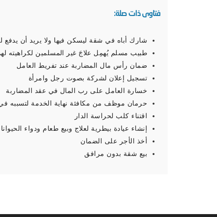
فتاوى ذات صلة:
شارك أباه في شقة ليسكن فيها ولا يريد أن يدفع ل
طبيب مسلم يُهمِل علاجَ غير المسلمين لكراهيته له
ضمان رأس مال المضاربة عند تفريط العامل
تسجيل إعلان لشركة بصوت رجل وامرأة
خسارة العامل على رب المال في عقد المضاربة
حرمان موظف من مكافئة نهاية الخدمة لتسببه في
اقتناء كلب لحراسة الدار
إنشاء عيادة بيطرية لعلاج وبيع طعام ودواء الحيوانات
أخذ الأجر على الضمان
بيع شقة بدون مرافق