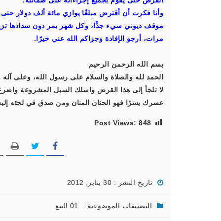
القرض حتى يقوم بجميع إجراءاته على ضمانته.
وأنا فكرت أن أقترض مبلغًا يوازي مائة ألف دولار حتى أ
موقف ديوني سيء جدًّا، وكل شهر يمر دون سدادها تزي
مرات، أرجو الإفادة وجزاكم الله عني خيرًا.
بسم الله الرحمن الرحيم
الحمد لله والصلاة والسلام على رسول الله، وعلى آله و
لا تلجأ إلى هذا القرض واسلك السبل المشروعة واضرع
عسرك يسرًا فهو الحنان المنان ومن صدق في لجئه إليه أ
Post Views:
848
تاريخ النشر : 30 يناير, 2012
التصنيفات الموضوعية:
01 البيع