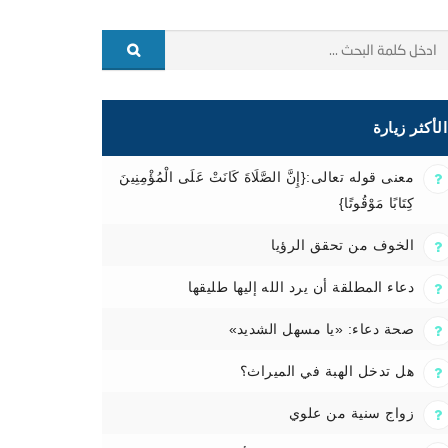
الأكثر زيارة
معنى قوله تعالى:{إِنَّ الصَّلَاةَ كَانَتْ عَلَى الْمُؤْمِنِينَ
كِتَابًا مَوْقُوتًا}
الخوف من تحقق الرؤيا
دعاء المطلقة أن يرد الله إليها طليقها
صحة دعاء: «يا مسهل الشديد»
هل تدخل الهبة في الميراث؟
زواج سنية من علوي