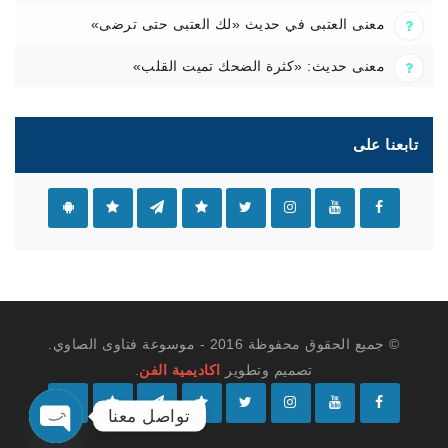
معنى العتبى في حديث «لك العتبى حتى ترضى»
معنى حديث: «كثرة الضحك تميت القلب»
تابعنا على
© جميع الحقوق محفوظة 2016 - موسوعة فتاوى الصاوي.
تصميم وتطوير
اكاديمية الفن
.
تواصل معنا