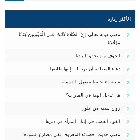
الأكثر زيارة
معنى قوله تعالى:{إِنَّ الصَّلَاةَ كَانَتْ عَلَى الْمُؤْمِنِينَ كِتَابًا
مَوْقُوتًا}
الخوف من تحقق الرؤيا
دعاء المطلقة أن يرد الله إليها طليقها
صحة دعاء: «يا مسهل الشديد»
هل تدخل الهبة في الميراث؟
زواج سنية من علوي
القول الفصل في إتيان المرأة في دبرها
معنى حديث: «صنائع المعروف تقي مصارع السوء»