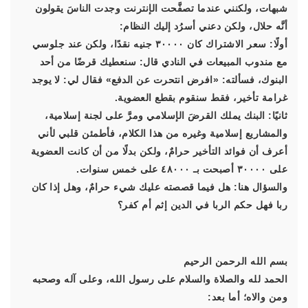
شبهات، ولكنني عندما تصفَّحت الإنترنت وجدت الناسَ يقولون
أنَّه حلال، ولكن دعني أسرُد إليك النظام:
أولًا: سعر الاشتراك كان ٣٠٠٠٠ جنيه نقدًا، ولكن عند جلوسي
مع مندوب المبيعات في النادي قال: سنعطيك قرضًا من أحد
البنوك، فسألته: «افرض انتحرت عن الدفع» فقال لي: لا يوجد
غرامة تأخير، فقط سنقوم بقطع العضوية.
ثانيًا: البنك يملك القرضَ الإسلامي ومرَّ على لجنة إسلامية،
والمشاريع إسلامية وغيره من هذا الكلام، فأطمئن قلبي لأني
أعرف أن فوائد التأخير حرامٌ، ولكن بدلًا من أن كانت العضوية
على ٣٠٠٠٠ أصبحت بـ ٤٨٠٠٠ على خمس سنوات.
والسؤال هنا: هل فيما قصصته عليك شيء حرامٌ، وهل إذا كان
ربا فهل حكم الربا في الدين إثم أم كفر؟
بسم الله الرحمن الرحيم
الحمد لله والصلاة والسلام على رسول الله، وعلى آله وصحبه
ومن والاه؛ أما بعد: