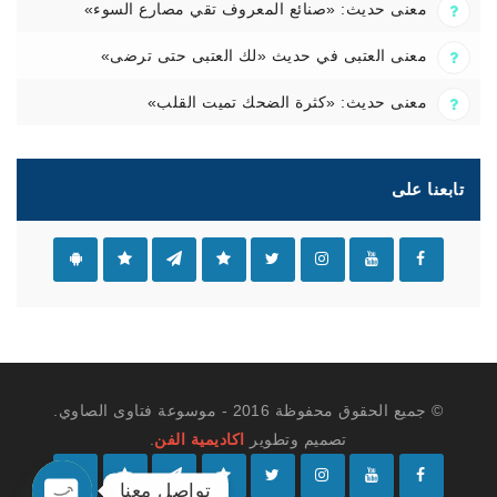
معنى حديث: «صنائع المعروف تقي مصارع السوء»
معنى العتبى في حديث «لك العتبى حتى ترضى»
معنى حديث: «كثرة الضحك تميت القلب»
تابعنا على
© جميع الحقوق محفوظة 2016 - موسوعة فتاوى الصاوي.
تصميم وتطوير
اكاديمية الفن
.
تواصل معنا