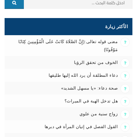
الأكثر زيارة
معنى قوله تعالى:{إِنَّ الصَّلَاةَ كَانَتْ عَلَى الْمُؤْمِنِينَ كِتَابًا
مَوْقُوتًا}
الخوف من تحقق الرؤيا
دعاء المطلقة أن يرد الله إليها طليقها
صحة دعاء: «يا مسهل الشديد»
هل تدخل الهبة في الميراث؟
زواج سنية من علوي
القول الفصل في إتيان المرأة في دبرها