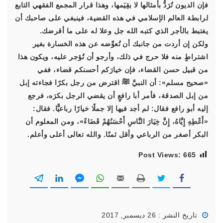
فإن الديون تُرَدُّ بأمثالها لا بقِيَمها، وهذا قرار المجمع الفقهي التابع
لرابطة العالم الإسلامي في هذه القضية، فينبغي على صاحبك أن
يغتبط بالأجر الذي كتبه الله جل وعلا له على ما أقرضك.
ولكن إن أردت من جانبك أن تُعوِّضه عن هذه الخسارة بغير
اشتراطٍ منه فلا حرج في ذلك، وأرجو أن تُؤجر عليه، ويكون هذا
من قبيل حسن القضاء، فإن خيارَكم أحسنكم قضاء، ففي
«صحيح مسلم»: أن النبيَّ ﷺ اقترض من رجل بكرًا فجاءته إبل
من إبل الصدقة، فأمر أبا رافعٍ أن يقضي الرجل بكرَه، فرجع
إليه أبو رافع فقال: لم أجد فيها إلا جملًا خيارًا رباعيًّا. فقال:
«أَعْطِهِ إِيَّاهُ، إِنَّ خِيَارَ النَّاسِ أَحْسَنُهُمْ قَضَاءً»
، ومن المعلوم أن
البكر أصغر من الرباعي وأقل ثمنًا. والله تعالى أعلى وأعلم.
Post Views:
665
تاريخ النشر : 26 ديسمبر, 2017