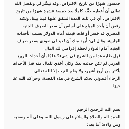
خمسون شهرًا من تاريخ الاقتراض، وقد تيسَّر لي وبفضل الله
تعالى أن أُعطيه حقَّه كاملًا بعد خمسة عشرة شهرًا من تاريخ
الاقتراض، أي في ثلث المدة المتفق عليها فيما بيننا، ولكنه
رفض أن يأخذ المبلغ على أساس أن سعر الصرف للجنيه
المصري قد خسر أو قلت قيمته أمام الدولار بسبب الأحداث
الجارية، وقال لي: أُريد منك أن تُعيد لي نقودي بسعر صرف
الجنيه أمام الدولار لحظة إقراضي لك المال.
فهل طلبه هذا من الشرع في شيء؟ علمًا بأن أحداث الربيع
العربي لم تكن حدثت بعدُ، وكان أخذي للمال منه قبل الأحداث
بأكثر من أربع أشهر، ولا يعلم الغيب إلا الله تعالى.
الرجاء أفيدوني بحكم الشرع في هذه القضية، وجزاكم الله عنا
خيرًا.
بسم الله الرحمن الرحيم
الحمد لله والصلاة والسلام على رسول الله، وعلى آله وصحبه
ومن والاه؛ أما بعد: