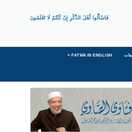
فَاسْأَلُوا أَهْلَ الذِّكْرِ إِنْ كُنْتُمْ لَا تَعْلَمُونَ
فات
FATWA IN ENGLISH
+