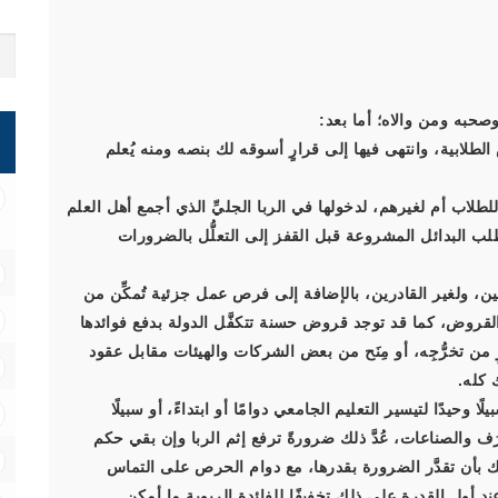
صحبه ومن والاه؛ أما بعد:
لابية، وانتهى فيها إلى قرارٍ أسوقه لك بنصه ومنه يُعلم
لاب أم لغيرهم، لدخولها في الربا الجليِّ الذي أجمع أهل العلم
ب البدائل المشروعة قبل القفز إلى التعلُّل بالضرورات
ن، ولغير القادرين، بالإضافة إلى فرص عمل جزئية تُمكِّن من
قروض، كما قد توجد قروض حسنة تتكفَّل الدولة بدفع فوائدها
 من تخرُّجِه، أو مِنَح من بعض الشركات والهيئات مقابل عقود
 كله.
ا وحيدًا لتيسير التعليم الجامعي دوامًا أو ابتداءً، أو سبيلًا
َف والصناعات، عُدَّ ذلك ضرورةً ترفع إثم الربا وإن بقي حكم
ك بأن تقدَّر الضرورة بقدرها، مع دوام الحرص على التماس
 أول القدرة على ذلك تخفيفًا للفائدة الربوية ما أمكن.