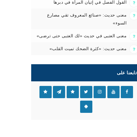
القول الفصل في إتيان المرأة في دبرها
معنى حديث: «صنائع المعروف تقي مصارع
السوء»
معنى العتبى في حديث «لك العتبى حتى ترضى»
معنى حديث: «كثرة الضحك تميت القلب»
تابعنا على