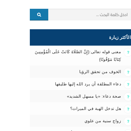
الأكثر زيارة
معنى قوله تعالى:{إِنَّ الصَّلَاةَ كَانَتْ عَلَى الْمُؤْمِنِينَ
كِتَابًا مَوْقُوتًا}
الخوف من تحقق الرؤيا
دعاء المطلقة أن يرد الله إليها طليقها
صحة دعاء: «يا مسهل الشديد»
هل تدخل الهبة في الميراث؟
زواج سنية من علوي