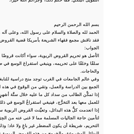
التمويل البنكي. فما حكم ذلك؟ وجزاكم الله خيرًا.
بسم الله الرحمن الرحيم
الحمد لله والصلاة والسلام على رسول الله، وعلى آله و
فقد ناقش مجمع فقهاء الشريعة بأمريكا قضية القروض الط
الجواب:
الأصل هو تحريم القروض الربوية، سواء أكانت قروضًا للط
سلفًا وخلفًا على تحريمه، وينبغي استفراغ الوسع في طل
والحاجات.
وفي عالم الجامعات في الغرب توجد منح دراسية للنابغي
الجمع بين الدراسة والعمل، وتقي من الوقوع في هذه ال
إذا تمكَّن الطالب من سداد كل ما عليه خلال ستَّة أشهرٍ
للعمل معها بعد التخرُّج، فينبغي استفراغُ الوسع في ذلك
إذا انعدمت كلُّ هذه البدائل، وتعيَّنت القروض الربوية سبيلً
لتأمين حاجة الجاليات المسلمة مما لا غنى عنه من الحِر
التحريم، شريطة أن يكون المضطر غير باغٍ ولا عاد؛ وذل
البدائل المشروعة، والخروج من هذه القروض الربوية عند