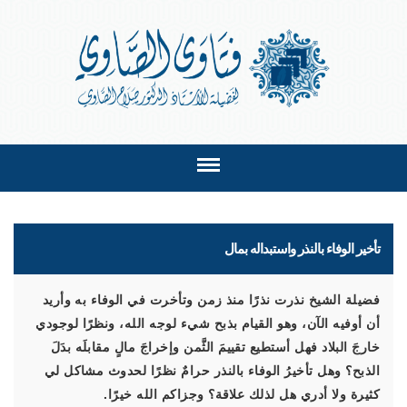
تأخير الوفاء بالنذر واستبداله بمال
فضيلة الشيخ نذرت نذرًا منذ زمن وتأخرت في الوفاء به وأريد
أن أوفيه الآن، وهو القيام بذبح شيء لوجه الله، ونظرًا لوجودي
خارجَ البلاد فهل أستطيع تقييمَ الثَّمن وإخراجَ مالٍ مقابلَه بدَلَ
الذبح؟ وهل تأخيرُ الوفاء بالنذر حرامٌ نظرًا لحدوث مشاكل لي
كثيرة ولا أدري هل لذلك علاقة؟ وجزاكم الله خيرًا.