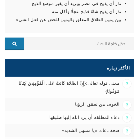
نذر أن يذبح في مصر ويريد أن يغير موضع الذبح
نذر أن يذبح شاةً فذبح عجلًا وأكل منه
بين يمين الطلاق المعلق واليمين للحض عن فعل الشيء
الأكثر زيارة
معنى قوله تعالى:{إِنَّ الصَّلَاةَ كَانَتْ عَلَى الْمُؤْمِنِينَ كِتَابًا
مَوْقُوتًا}
الخوف من تحقق الرؤيا
دعاء المطلقة أن يرد الله إليها طليقها
صحة دعاء: «يا مسهل الشديد»