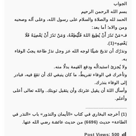
الجواب
بسم الله الرحمن الرحيم
الحمد لله والصلاة والسلام على رسول الله، وعلى آله وصحبه
ومن والاه؛ أما بعد:
فـ«مَنْ نَذَرَ أَنْ يُطِيعَ اللهَ فَلْيُطِعْهُ، وَمَنْ نَذَرَ أَنْ يَعْصِيَهُ فَلَا
يَعْصِهِ»(1).
ونذرُك أن تذبحَ شيئًا لوجه الله عز وجل نذرُ طاعة يجبُ الوفاء
به.
ولا يُجزئ استبدالُه ودفع القيمة بدلًا منه.
وتأخرك في الوفاء تفريطٌ، ما كان ينبغي لك أن تقعَ فيه، فبادر
إلى الوفاء بنذرك.
وأسأل اللهَ أن يقيل عثرتك وأن يتقبل توبتك. والله تعالى أعلى
وأعلم.
________________
(1) أخرجه البخاري في كتاب «الأيمان والنذور» باب «النذر في
الطاعة» حديث (6696) من حديث عائشة رضي الله عنها.
Post Views:
500