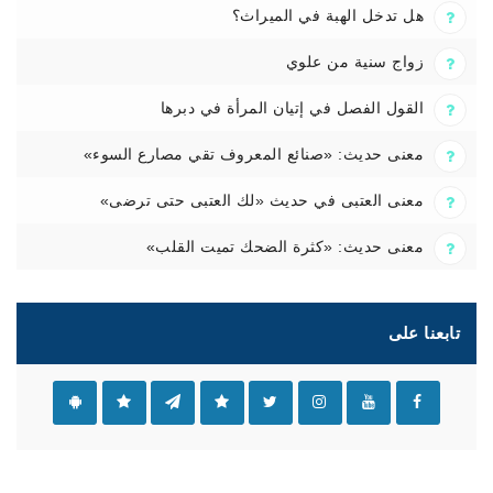
هل تدخل الهبة في الميراث؟
زواج سنية من علوي
القول الفصل في إتيان المرأة في دبرها
معنى حديث: «صنائع المعروف تقي مصارع السوء»
معنى العتبى في حديث «لك العتبى حتى ترضى»
معنى حديث: «كثرة الضحك تميت القلب»
تابعنا على