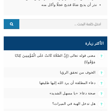
نذر أن يذبح شاةً فذبح عجلًا وأكل منه
الأكثر زيارة
معنى قوله تعالى:{إِنَّ الصَّلَاةَ كَانَتْ عَلَى الْمُؤْمِنِينَ كِتَابًا
مَوْقُوتًا}
الخوف من تحقق الرؤيا
دعاء المطلقة أن يرد الله إليها طليقها
صحة دعاء: «يا مسهل الشديد»
هل تدخل الهبة في الميراث؟