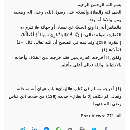
بسم الله الرحمن الرحيم
الحمد لله والصلاة والسلام على رسول الله، وعلى آله وصحبه
ومن والاه؛ أما بعد:
فالظاهر أنه إذا وقع الحنثُ عن نسيان أو جهالة فلا تلزم به
الكفارة، لقوله تعالى: { رَبَّنَا لَا تُؤَاخِذْنَا إِنْ نَسِينَا أَوْ أَخْطَأْنَا}
[البقرة: 286]. وقد ثبت في الصحيح أن الله تعالى قال: «قَدْ
فَعَلْتُ» (1).
ولكن إذا أخرجت كفارة يمين فقد خرجت من الخلاف وأخذت
بالاحتياط. والله تعالى أعلى وأعلم.
______________________
(1) أخرجه مسلم في كتاب «الإيمان» باب «بيان أنه سبحانه
وتعالى لم يكلف إلا ما يطاق» حديث (126) من حديث ابن عباس
رضي الله عنهما.
Post Views:
771