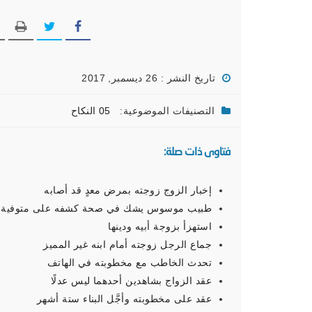
تاريخ النشر : 26 ديسمبر, 2017
التصنيفات الموضوعية:
05 النكاح
فتاوى ذات صلة:
إخبار الزوج زوجته بمرض معدٍ قد أصابه
طبيب موسوس يشك في صحة كشفه على متوفية
استهزأ بزوجة أبيه ودينها
جماع الرجل زوجته أمام ابنه غير المميز
تحدث الخاطب مع مخطوبته في الهاتف
عقد الزواج بشاهدين أحدهما ليس عدلًا
عقد على مخطوبته وأجَّل البناء ستة أشهر