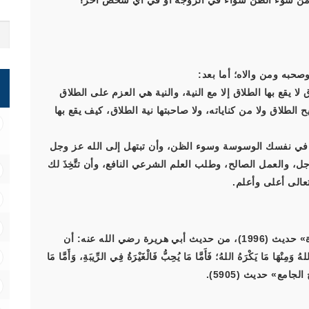
س من سوء الظن سواء في الزوجة أو في أي شخص آخر؟
صحبه ومن والاه؛ أما بعد:
 ريبة(1). وإن كنايات الطلاق لا يقع بها الطلاق إلا مع النية، والنية هي العزم على الطلاق
 الطلاق ولا من كناياته، ولا صاحبتها نية الطلاق، كيف يقع بها
جَ في نفسك الوسوسة وسوء الظن، وأن تبتهل إلى الله عز وجل
 والعمل الصالح، وطلب العلم الشرعي النافع، وأن تتَّخِذَ لك
عالى أعلى وأعلم.
(1) فقد أخرج ابن ماجه في كتاب «النكاح» باب «الغيرة» حديث (1996)، من حديث أبي هريرة رضي الله عنه: أن
ا مَا يَكْرَهُ اللهُ؛ فَأَمَّا مَا يُحِبُّ فَالْغَيْرَةُ فِي الرِّيبَةِ، وَأَمَّا مَا
 الجامع» حديث (5905).