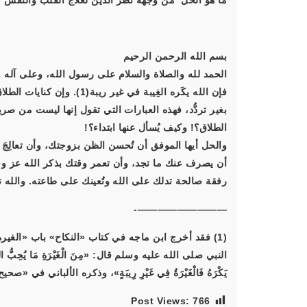
ما هو الحل من وجهة نظر الدين لعلاج القلب والنف
بسم الله الرحمن الرحيم
الحمد لله والصلاة والسلام على رسول الله، وعلى آله و
فإن الله يكَره الغِيبة في غير
بغير تردُّد، فهذه العبارات التي تقول إنها ليست من صريح
الطلاق؟! وكيف يُسأل عنها ابتداء؟!
والحل أيها الموفق أن تُحسن الظن بزوجتك، وأن تعالِ
أن يصرف عنك ما تجد، وأن تعمر وقتك بذكر الله عز وجل،
رفقة صالحة تدلك على الله وتُعينك على طاعته. والله ت
—————————-
النبي صلى الله عليه وسلم قال: «مِنَ الْغَيْرَةِ مَا يُحِبُّ اللهُ وَمِنْهَ
يَكْرَهُ فَالْغَيْرَةُ فِي غَيْرِ رِيبَةٍ»، وذكره الألباني في «صحيح
Post Views:
766