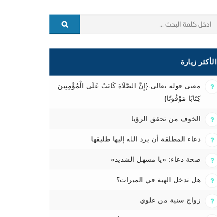
الأكثر زيارة
معنى قوله تعالى:{إِنَّ الصَّلَاةَ كَانَتْ عَلَى الْمُؤْمِنِينَ
كِتَابًا مَوْقُوتًا}
الخوف من تحقق الرؤيا
دعاء المطلقة أن يرد الله إليها طليقها
صحة دعاء: «يا مسهل الشديد»
هل تدخل الهبة في الميراث؟
زواج سنية من علوي