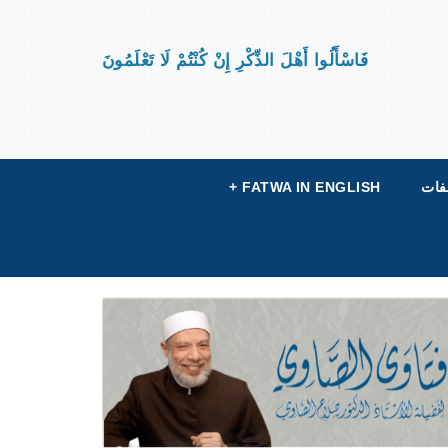
فَاسْأَلُوا أَهْلَ الذِّكْرِ إِنْ كُنْتُمْ لَا تَعْلَمُونَ
فات
FATWA IN ENGLISH
+