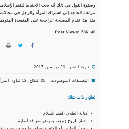
وصفوة القول في ذلك أنه يجب الاحتياط للقيَمِ الإسلامية
مراعاة الحاجة إلى اشتراك المرأة والرجل في مجالات ف
مثل هذا تقدم المصلحة الراجحة على المفسدة المتوهمة.
Post Views:
786
تاريخ النشر : 26 ديسمبر, 2017
التصنيفات الموضوعية:
05 النكاح
,
12 فتاوى المرأة المسلمة
فتاوى ذات صلة:
كناية الطلاق بلفظ السلام
إخبار الزوج زوجته بمرض معدٍ قد أصابه
دخولُ الحائض أو الكافرة وجلوسها مسجد محمد علي