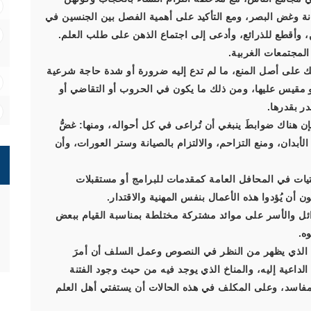
انة وغض البصر، ومع التأكيد على أهمية الفصل بين الجنسين في
ن، وأقطع للذرائع، وأدعى إلى اجتماع الذهن على طلب العلم.
لمجتمعات الغربية.
لك على أصل المنع، ما لم تدع إليه ضرورة أو شدة حاجة شرعية
 مقيس عليها، ومن ذلك ما يكون في الحروب أو التقاضي أو
ر بقدرها.
فإن هناك ضوابطَ ينبغي أن تُراعى في كل أحواله، ومنها: غضُّ
لأبدان، ومنع التزاحم، والالتزام بالصيانة وستر العورات، وأن
تيات في المحافل العامة كمقدمات للبرامج أو مستقبلات
 يُؤدوا هذه الأعمال بنفس المهنية والاقتدار.
وائل والأسر على موائد مشتركة مختلطة بمناسبة القيام ببعض
ه.
فإن الذي يظهر من النظر في النصوص وعمل السلف أن أمرَ
لداعية إليه، والمناخ الذي يوجد فيه من حيث وجود الفتنة
لمفاسد، وعلى المكلف في هذه الحالات أن يستفتي أهل العلم