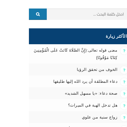
الأكثر زيارة
معنى قوله تعالى:{إِنَّ الصَّلَاةَ كَانَتْ عَلَى الْمُؤْمِنِينَ
كِتَابًا مَوْقُوتًا}
الخوف من تحقق الرؤيا
دعاء المطلقة أن يرد الله إليها طليقها
صحة دعاء: «يا مسهل الشديد»
هل تدخل الهبة في الميراث؟
زواج سنية من علوي