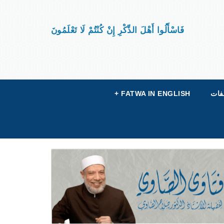
فَاسْأَلُوا أَهْلَ الذِّكْرِ إِنْ كُنْتُمْ لَا تَعْلَمُونَ
فات
FATWA IN ENGLISH
+