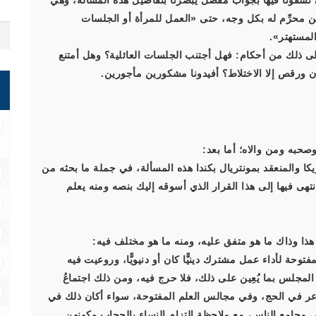
أن تشفونا فيها بجواب مفصَّل يُبصرنا بتفاصيل هذه المسألة، وهي
ين محرِّم له بكل وجه، حتى «العمل للمرأة أو الجلسات
المستهتر».
لى ذلك من أحكام: فهل أجتنب الجلسات العائلية؟ وهل أمتنع
 ورقص إلا الاختلاط؟ أفيدونا مشكورين مأجورين.
صحبه ومن والاه؛ أما بعد:
ا والمنعقد بمونتريال بكندا هذه المسألة، في جملة ما بحثه من
نتهى فيها إلى هذا القرار الذي أسوقه إليك بنصه ومنه يعلم
 هذا وذاك ما هو متفق عليه، ومنه ما هو مختلف فيه:
وحة لأداء عمل مشترك دينيًّا كان أو دنيويًّا، وروعيت فيه
لمجلس بما يُعِين على ذلك، فلا حرج فيه، ومن ذلك اجتماعُ
اعر في الحج، وفي مجالس العلم المفتوحة، سواء أكان ذلك في
مجامع الناس، مع ملاحظة التزام النساء بالحجاب وكونهن