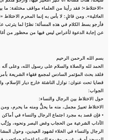
شيخنا، هناك مسألة أنا كثير التحيُّر فيها، وأرجو منكم 
«الاختلاط»؛ فقد رأينا من العلماء مواقف مختلفة: ما ب
العائلية». ومن قائلٍ: لا بأس به إنما المحرم الاختلاط «
فأرجو بسط الكلام في هذه المسألة؛ نظرًا لما يترتب ع
عن إجابة الدعوة لأعراس ليس فيها من محظور من أغان
بسم الله الرحمن الرحيم
الحمد لله والصلاة والسلام على رسول الله، وعلى آله و
فلقد بحث المؤتمر السادس لمجمع فقهاء الشريعة بأمريك
قضايا تحت عنوان: نوازل الناشئة خارج ديار الإسلام، وا
الجواب:
حول الاختلاط بين الرجال والنساء:
الاختلاط تعبيرٌ مجمل، منه ما يحلُّ ومنه ما يحرم، ومن
• فإن قصد به مجرد اجتماع الرجال والنساء في أماكن مفت
الآداب الشرعية من الحجاب وغض البصر ونحوه، ورُتِّب ا
الرجال والنساء في الخلاء لشهود العيدين، وحول المش
المسجد أم في غيره، وخروج النساء لقضاء حوائجهن في 