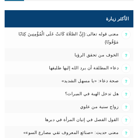
الأكثر زيارة
معنى قوله تعالى:{إِنَّ الصَّلَاةَ كَانَتْ عَلَى الْمُؤْمِنِينَ كِتَابًا
مَوْقُوتًا}
الخوف من تحقق الرؤيا
دعاء المطلقة أن يرد الله إليها طليقها
صحة دعاء: «يا مسهل الشديد»
هل تدخل الهبة في الميراث؟
زواج سنية من علوي
القول الفصل في إتيان المرأة في دبرها
معنى حديث: «صنائع المعروف تقي مصارع السوء»