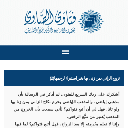
تزوج الزاني بمن زنى بها بغير استبراء لرحمها(2)
أشكرك على ردك السريع للفتوى، لم أذكر في الرسالة بأن
مذهبي إباضي، والمذهب الإباضي يحرم نكاح الزاني بمن زنا بها
ولو تابَا. فهل لي أن أتبع فتواكم؟ لأني سمعت بأن الخروج من
المذهب يُعتبر من تتبُّع الرخص.
وإننا لا نعلم بحُرمته إلا بعد الزواج، فهل أتبع فتواكم؟ لما فيها