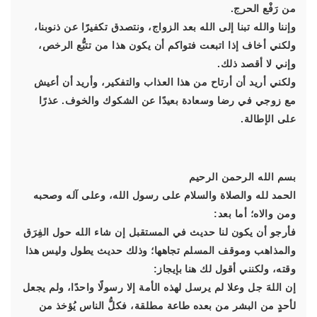
من رَفْع الحرج.
وإننا والله تبنا إلى الله بعد الزواج، ونتصدق تكفيرًا عن ذنوبنا،
ولكني أخاف إذا اتبعت فتواكم أن يكون هذا من تتبُّع الرخص،
وإني لا أقصد ذلك.
ولكني أريد أن أرتاح من هذا العذاب والتفكير، وأريد أن أعيش
مع زوجي في رضا وسعادة بعيدًا عن الشكوك والخوف. عذرًا
على الإطالة.
بسم الله الرحمن الرحيم
الحمد لله والصلاة والسلام على رسول الله، وعلى آله وصحبه
ومن والاه؛ أما بعد:
فأرجو أن يكون لنا حديث في المستقبل إن شاء الله حول الفِرَق
والمذاهب وموقف المسلم تجاهها؛ وذلك حديث يطول وليس هذا
وقته، ولكنني أقول لك هنا بإيجاز:
إن اللهَ جل وعلا لم يرسل لهذه الأمة إلا رسولًا واحدًا، ولم يجعل
لأحدٍ من البشر من بعده طاعة مطلقة، فكلُّ الناس يُؤخذ من