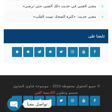
معنى العتبى في حديث «لك العتبى حتى ترضى»
معنى حديث: «كثرة الضحك تميت القلب»
تابعنا على
© جميع الحقوق محفوظة 2016 - موسوعة فتاوى الصاوي.
تصميم وتطوير
اكاديمية الفن
.
تواصل معنا