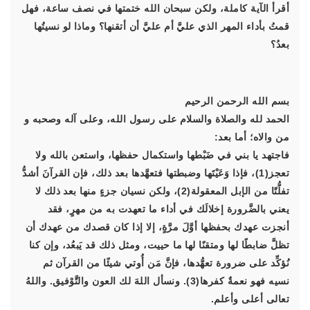
أقرأ الآية كاملة، ولكن سبحان الله ختمتها في نصف ساعة، فهل
قمتُ بأداء المهر الذي عليَّ أم عليَّ أن أتقنها؟ وماذا لو نسيتُها
بعدُ؟
بسم الله الرحمن الرحيم
الحمد لله والصلاة والسلام على رسول الله، وعلى آله وصحبه و
من والاه؛ أما بعد:
فاجتهد يا بني في ضَبْطها واستكمال حفظها، واستعن بالله ولا
تعجز(1)، فإذا وَعَيْتَها وضبطتها فتعهَّدها بعد ذلك، فإن القرآنَ أشدُّ
تفلُّتًا من الإبل المعقولة(2)، ولكن نسيان جزءٍ منها بعد ذلك لا
يعني بالضَّرورة إخلالَك في أداء ما تعهدت به من مهرٍ، فقد
أنجزت عهدك بحفظها أوَّلَ مرَّةٍ، إلا إذا كان قصدك من عهدك أن
تظلَّ ضابطًا لها ومتقنًا لها ما حييت، ومثل ذلك قد يَبعُد، وإن كنا
نُؤكِّد على ضرورة تعهُّدها، فإنَّ مَن أُوتي شيئًا من القرآن ثم
نسيه فهو نعمةٌ كفرها(3). ونسأل اللهَ لك العون والتَّوْفيق. واللهُ
تعالى أعلى وأعلم.