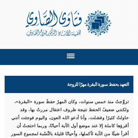
التعهد بحفظ سورة البقرة مهرًا للزوجة
تزوَّجتُ منذ خمس سنوات، وكان المهرُ حفظَ سورة «البقرة»،
ولكنني ضعيفُ الحفظ نتيجة ظروف اعتقال مررتُ بها، وقد
حاولتُ كثيرًا وفشلت، وأنا أدعو الله العون، واليوم فوجئت أنني
أقرؤها كاملة إلا عند موضع أول الآية أحيانًا، وربما احتجتُ أن
أقرأ شيئًا من الآية لأكملها، وأحيانًا قليلة بالنِّسْبة لمجموع السور