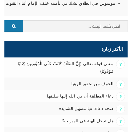
موسوس في الطلاق يشك في تأمينه خلف الإمام أثناء القنوت
الأكثر زيارة
معنى قوله تعالى:{إِنَّ الصَّلَاةَ كَانَتْ عَلَى الْمُؤْمِنِينَ كِتَابًا
مَوْقُوتًا}
الخوف من تحقق الرؤيا
دعاء المطلقة أن يرد الله إليها طليقها
صحة دعاء: «يا مسهل الشديد»
هل تدخل الهبة في الميراث؟