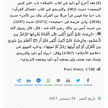
(3) فقد أخرج أبو داود في كتاب «الصلاة» باب «في كنس
المسجد» حديث (461)، والترمذي في كتاب «فضائل القرآن»
باب «ما جاء فيمن قرأ حرفًا من القرآن ماله من الأجر» حديث
(2916)، وابن خزيمة في «صحيحه» (2/271) حديث (1297)،
من حديث أنس بن مالك رضي الله عنه ، قال: قال رسول الله
ﷺ:
«عُرِضَتْ عَلَيَّ أُجُورُ أُمَّتِي حَتَّى الْقَذَاةُ يُخْرِجُهَا الرَّجُلُ مِنَ
الْـمَسْجِدِ، وَعُرِضَتْ عَلَيَّ ذُنُوبُ أُمَّتِي فَلَمْ أَرَ ذَنْبًا أَعْظَمَ مِنْ سُورَةٍ
مِنَ الْقُرْآنِ أَوْ آيَةٍ أُوتِيَهَا رَجُلٌ ثُمَّ نَسِيَهَا»
، وذكره النووي في
«خلاصة الأحكام» (1/307) وقال: «رواه أبو داود والترمذي
بإسناد فيه ضعف ولم يضعفه أبو داود وضعفه الترمذي».
Post Views:
1٬185
تاريخ النشر : 26 ديسمبر, 2017