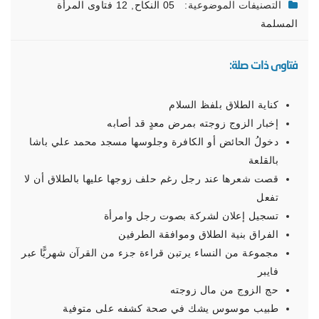
التصنيفات الموضوعية:
05 النكاح
,
12 فتاوى المرأة
المسلمة
فتاوى ذات صلة:
كناية الطلاق بلفظ السلام
إخبار الزوج زوجته بمرض معدٍ قد أصابه
دخولُ الحائض أو الكافرة وجلوسها مسجد محمد علي باشا
بالقلعة
قصت شعرها عند رجل رغم حلف زوجها عليها بالطلاق أن لا
تفعل
تسجيل إعلان لشركة بصوت رجل وامرأة
الفراق بنية الطلاق وموافقة الطرفين
مجموعة من النساء يرتبن قراءة جزء من القرآن شهريًّا عبر
فايبر
حج الزوج من مال زوجته
طبيب موسوس يشك في صحة كشفه على متوفية