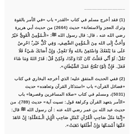
________________
(1) فقد أخرج مسلم في كتاب «القدر» باب «في الأمر بالقوة
وترك العجز والاستعانة» حديث (2664) من حديث أبي هريرة
رضي الله عنه ، قال: قال رسول الله ﷺ:
«الْـمُؤْمِنُ الْقَوِيُّ خَيْرٌ
وَأَحَبُّ إِلَى الله مِنَ الْـمُؤْمِنِ الضَّعِيفِ، وَفِي كُلٍّ خَيْر،ٌ احْرِصْ
عَلَى مَا يَنْفَعُكَ وَاسْتَعِنْ بالله وَلَا تَعْجِزْ، وَإِنْ أَصَابَكَ شَيْءٌ فَلَا
تَقُلْ: لَوْ أَنِّي فَعَلْتُ كَانَ كَذَا وَكَذَا، وَلَكِنْ قُلْ: قَدَرُ اللهُ وَمَا شَاءَ
فَعَلَ. فَإِنَّ (لَوْ) تَفْتَحُ عَمَلَ الشَّيْطَانِ»
.
(2) ففي الحديث المتفق عليه؛ الذي أخرجه البخاري في كتاب
«فضائل القرآن» باب «استذكار القرآن وتعاهده» حديث
(5031)، ومسلم في كتاب «صلاة المسافرين وقصرها» باب
«الأمر بتعهد القرآن وكراهة قول: نسيت آية» حديث (789)، من
حديث عبد الله بن عمر رضي الله عنه : أن رسول الله ﷺ قال:
«إِنَّمَا مَثَلُ صَاحِبِ الْقُرْآنِ كَمَثَلِ صَاحِبِ الْإِبِلِ الْـمُعَقَّلَةِ؛ إِنْ عَاهَدَ
عَلَيْهَا أَمْسَكَهَا وَإِنْ أَطْلَقَهَا ذَهَبَتْ»
.