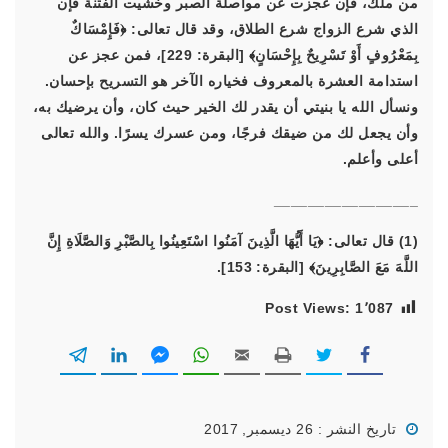
من ملك، فإن عجزت عن مواصلة الصبر وخشيت الفتنة فإن
الذي شرع الزواج شرع الطلاق، وقد قال تعالى:
﴿فَإِمْسَاكٌ
بِمَعْرُوفٍ أَوْ تَسْرِيحٌ بِإِحْسَانٍ﴾
[البقرة: 229]، فمن عجز عن
استدامة العشرة بالمعروف فخياره الآخر هو التسريح بإحسان.
ونسأل الله يا بنيتي أن يقدر لك الخير حيث كان، وأن يرضيك به،
وأن يجعل لك من ضيقك فرجًا، ومن عسرك يسرًا. والله تعالى
أعلى وأعلم.
_________________
(1) قال تعالى:
﴿يَا أَيُّهَا الَّذِينَ آمَنُوا اسْتَعِينُوا بِالصَّبْرِ وَالصَّلَاةِ إِنَّ
اللَّهَ مَعَ الصَّابِرِينَ﴾
[البقرة: 153].
Post Views:
1٬087
تاريخ النشر : 26 ديسمبر, 2017