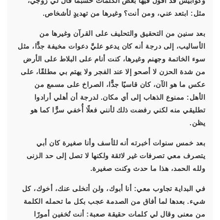
وكوابيس قد أقول فيها بعض الكلمات حسبما قال لي زوجي،
مثل: ابتعد عني، ومن أنت؟ وغيرها من تهديدٍ لأشخاص.
بعد سنين من التحقيق والتحليف على القرآن وغيرها من
الأساليب، إلى درجة أنه كان يدعو عليَّ دعوات مخيفة جدًّا، مثل
سوء الخاتمة وجهنم وغيرها، كنت أنام على البلاط على الأرض
من شدة الحزن لا أصحو إلا عند الفجر ولا يهتم بي مطلقًا، على
عكس ما هو الآن، كان قاسيًا جدًّا، الصراخ على مسمع من
الأهل: ممنوع الذهاب إلى أي مكان. لدرجة أن أهلي أرادوا
تطليقي منه لكني رفضت ذلك لأنني فعلًا أُخفي سرًّا كما هو
يظن.
بعد خمس سنوات أخبرته أنه للأسف وأنا صغيرة كان أبي
يتصرف معي تصرفات غير لائقة ولكنها لا تصل إلى حد الزنى
ولله الحمد، هذا ما حدث وكنت صغيرة.
في البداية تجاوب معي: أنا أبوك، ولن أتخلى عنك، أخوك، كل
شيء. بعدها لما أفاق من الصدمة عجب بكل ما تحمله الكلمة
من معنى وقال لي كلمات حقيقة صعبة: أنت تُخفين أمورًا