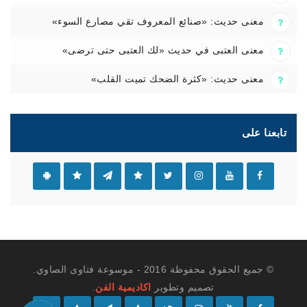
معنى حديث: «صنائع المعروف تقي مصارع السوء»
معنى العتبى في حديث «لك العتبى حتى ترضى»
معنى حديث: «كثرة الضحك تميت القلب»
تابعنا على
© جميع الحقوق محفوظة 2016 - موسوعة فتاوى الصاوي.
تصميم وتطوير
اكاديمية الفن
.