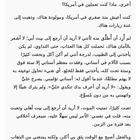
أخرى، ماذا كنت تعملين في أمريكا؟
كنت أعيش منذ صغري في أمريكا، ومولودة هناك، وذهبت إلى
عدة زيارات هناك.
لم أُرِد أن أُطلَّق منه لأنني لا أريد أن أرجع إلى بيت أبي؛ لا أشعر
بالأمان هناك، تحملت كل هذا العذاب، حتى التداوي، لم يكن
يأخذني إلى الطبيب، لدرجة أنني لم أكن آكل ونحفت كثيرًا
بسبب الآلام في أسناني، وفقدت معظم أسناني إلا ستة فوق
وستة تحت كله، يأخذني فقط للخلع، أي شيء تحاول توعيته به
لا يهتم مطلقًا، عندما أقول له: أسناني تؤلمني. يصرخ عليَّ
ويقول: «لا أريد أن أعرف بدك تنكدي عليَّ». ولم يترك شيئًا إلا
واتهمني به من دون مُسوِّغ.
تعبت كثيرًا، تمنيت الموت، لا أريد أن أرجع إلى بيت أهلي وتعبت
منه، قلت في نفسي: الأمر ليس سهلًا عليه، سيعرف أخلاقي
بعد فترة من الزمن.
وبالفعل أصبح مع الوقت يثق بي أكثر، ولكنه يمنعني من الذهاب