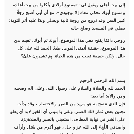
إلى بيت أهلي ويقول لي: «ممنوع أولادي يأكلوا من بيت أهلك،
وممنوع أبوك تحكي معاه إلا بوجودي». مع أن أبي أصبح رجلًا
كبير السن وقد تزوج من زوجة ثانية ويصلي وبدَا عليه أثر التوبة؛
يصلي في المسجد وصلح حاله.
زوجي دائمًا يفتح معي هذا الموضوع، أبوك ثم أبوك، تعبت من
هذا الموضوع، حقيقة أتمنى الموت, طبعًا الحمد لله على كل
حال، ولكن حقيقة تعبت من هذه الحياة. بِمَ تشيرون عليَّ؟
بسم الله الرحمن الرحيم
الحمد لله والصلاة والسلام على رسول الله، وعلى آله وصحبه
ومن والاه؛ أما بعد:
فإن الذي ننصح به هو مزيد من الصبر والاحتساب، وقد بدأت
تجنين بعض ثمار ذلك الصبر، وثقي يا بنيتي أن الخير لابد أن يعلو
على الشر في نهاية المطاف، استعيني بالصبر والصلاة(1)،
واصدقي اللَّجءَ إلى الله عز و جل ، فهو أكرم من سُئل وأرأف