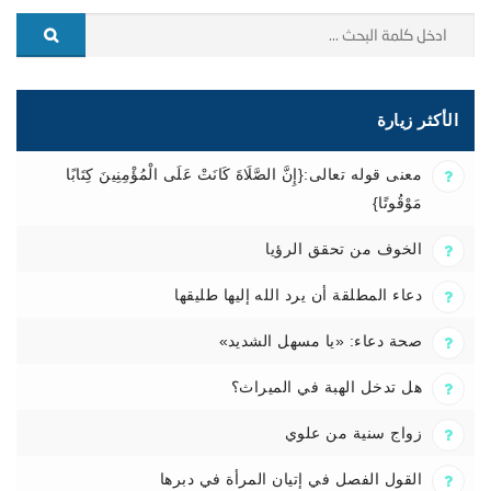
الأكثر زيارة
معنى قوله تعالى:{إِنَّ الصَّلَاةَ كَانَتْ عَلَى الْمُؤْمِنِينَ كِتَابًا
مَوْقُوتًا}
الخوف من تحقق الرؤيا
دعاء المطلقة أن يرد الله إليها طليقها
صحة دعاء: «يا مسهل الشديد»
هل تدخل الهبة في الميراث؟
زواج سنية من علوي
القول الفصل في إتيان المرأة في دبرها