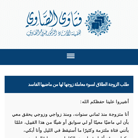
طلب الزوجة الطلاق لسوء معاملة زوجها لها من ماضيها الفاسد
أشيروا علينا حفظكم الله:
أنا متزوجة منذ ثماني سنوات، ومنذ زواجي وزوجي يحقق معي
بأن لي ماضيًا معينًا أو لي سوابق أو شيئًا من هذا القبيل، علمًا
بأنني فتاة ملتزمة وكثيرًا ما أستيقظ في الليل وأنا أبكي،