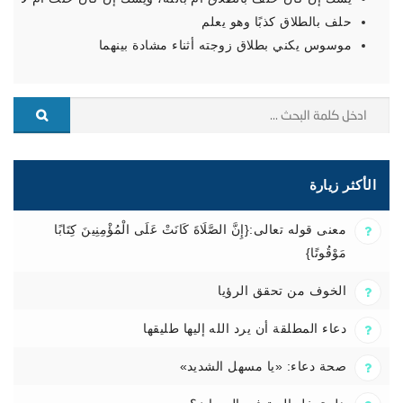
حلف بالطلاق كذبًا وهو يعلم
موسوس يكني بطلاق زوجته أثناء مشادة بينهما
الأكثر زيارة
معنى قوله تعالى:{إِنَّ الصَّلَاةَ كَانَتْ عَلَى الْمُؤْمِنِينَ كِتَابًا
مَوْقُوتًا}
الخوف من تحقق الرؤيا
دعاء المطلقة أن يرد الله إليها طليقها
صحة دعاء: «يا مسهل الشديد»