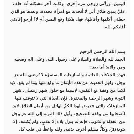
اليمين، وردَّني زوجي مرة أخرى، وكانت آخر مشكلة أنه حلف
عليَّ يمين طلاق أني لا أتحدث مع امرأة محددة، وبعدها هو الذي
جعلني أكلمها وأقابلها، فهل هكذا وقع اليمين أم لا؟ أرجو إفادتي
أفادكم الله.
بسم الله الرحمن الرحيم
الحمد لله والصلاة والسلام على رسول الله، وعلى آله وصحبه
ومن والاه؛ أما بعد:
فهذه الخلافات الدائمة والمنازعات المستمرَّة لا تُرضي الله عز
وجل، وقبل الحديث عن هذه الأيمان ما وقع منها وما لم يقع، لابد
لكما من وقفة مع النفس، لاسيما مع حلول شهر رمضان، شهر
التوبة وشهر الرحمة والمغفرة، فإن الحياةَ التي لا تتوقف فيها
المنازعاتُ والتي تتعرض لهذا الكمِّ الهائل من أيمان الطلاق لابد
لأصحابها من وقفة للتصحيح، وأول ذلك التوبة إلى الله عز وجل
من الغفلة والذنوب، فإنه لم ينزل بلاء إلا بذنبٍ، ولم يُكشف إلا
بتوبة(1). وكلُّ مسلم أعرف بذنبه، ولله واعظٌ في قلب كل