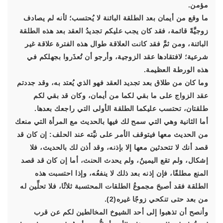
مؤمن.
ما وقع من أيمان بعد الطلقة البائنة لا يُحتسب؛ لأنه لم يصادف
زوجيَّةً قائمة، فقد كان يجب عليكم تجديدُ العقد بعد هذه الطلقة
البائنة، ومن ثمَّ فقد كانت العلاقة طوال هذه الفترة علاقة غير
شرعية؛ لافتقادها عقد الزوجية، وأرجو أن تُعذَروا بجهلكم في
هذه الورطة العظيمة.
وما كان من طلاق بعد تجديد العقد فهو الذي يُعتد به، وقد جددتم
عقد الزواج على ما بقي لكما من أيمان، وكان قد بقي لكم
طلقتان، تحتسب عليكما الطلقة الأولى التي راجعك بعدها.
أما الثانية وهي التي سمح لك فيها بالحديث مع المرأة التي منعك
من الحديث معها فيتوقف الأمر على نيَّته عند الحلف: إن كان قد
قصد أنك لا تتحدثين معها إلا بإذنه، وقد أذن لك بالحديث، فلا
إشكال، ولم تقع اليمينُ، ولم يحدث الحنث، أما إن كان قد قصد
المنع مطلقًا، فإن إذنه بعد ذلك لا ينفعُه، وإذا احتسبت هذه
الطلقة فقد أصبحَ مجموعُ الطلقات المحتسبة ثلاثًا، فلا تحلِّين له
من بعد حتى تنكحي زوجًا غيره(2).
وأنصح أن تذهبوا إلى أحد الشيوخ المخالطين لكم عن قرب