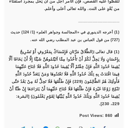
لتقصُّوا عليه القصص، فإن الأمر أجلُّ من أن يُحل بمجرد استفتاء
من بُعْدٍ على النت. والله تعالى أعلى وأعلم.
_________________
(1
) أخرجه الدينوري في «المجالسة وجواهر العلم» (1/ 124) حديث
(727) من قول العباس بن عبد المطلب رضي الله عنه.
(1) قال تعالى:{الطَّلَاقُ مَرَّتَانِ فَإِمْسَاكٌ بِمَعْرُوفٍ أَوْ تَسْرِيحٌ
بِإِحْسَانٍ وَلَا يَحِلُّ لَكُمْ أَنْ تَأْخُذُوا مِمَّا آتَيْتُمُوهُنَّ شَيْئًا إِلَّا أَنْ يَخَافَا أَلَّا
يُقِيمَا حُدُودَ اللَّهِ فَإِنْ خِفْتُمْ أَلَّا يُقِيمَا حُدُودَ اللَّهِ فَلَا جُنَاحَ عَلَيْهِمَا
فِيمَا افْتَدَتْ بِهِ تِلْكَ حُدُودُ اللَّهِ فَلَا تَعْتَدُوهَا وَمَنْ يَتَعَدَّ حُدُودَ اللَّهِ
فَأُولَئِكَ هُمُ الظَّالِمُونَ (229) فَإِنْ طَلَّقَهَا فَلَا تَحِلُّ لَهُ مِنْ بَعْدُ حَتَّى
تَنْكِحَ زَوْجًا غَيْرَهُ فَإِنْ طَلَّقَهَا فَلَا جُنَاحَ عَلَيْهِمَا أَنْ يَتَرَاجَعَا إِنْ ظَنَّا أَنْ
يُقِيمَا حُدُودَ اللَّهِ وَتِلْكَ حُدُودُ اللَّهِ يُبَيِّنُهَا لِقَوْمٍ يَعْلَمُونَ} [البقرة:
229، 230].
Post Views:
860