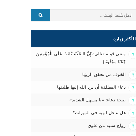
الأكثر زيارة
معنى قوله تعالى:{إِنَّ الصَّلَاةَ كَانَتْ عَلَى الْمُؤْمِنِينَ
كِتَابًا مَوْقُوتًا}
الخوف من تحقق الرؤيا
دعاء المطلقة أن يرد الله إليها طليقها
صحة دعاء: «يا مسهل الشديد»
هل تدخل الهبة في الميراث؟
زواج سنية من علوي