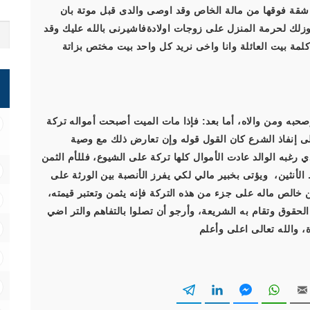
ء شقة فوقها من مالة الخاص وقد اوصى والدى قبل موتة بان
ها وزلك لحرمة المنزل على زوجات اولادةفاشيرنى بالله عليك وقد
لمة بيت العائلة وانا واخى نريد كل واحد بيت مختص بزاتة
صحبه ومن والاه، أما بعد: فإذا مات الميت أصبحت أمواله تركة
على إنفاذ الشرع كان القول قوله وإن تعارض ذلك مع وصية
 رغبه الوالد عادت الأموال كلها تركة على الشيوع، فللأم الثمن
 الأنثين، ويؤتى بخبير مالي لكي يفرز الأنصبة بين الورثة على
خالص ماله على جزء من هذه التركة فإنه يثمن وتعتبر قيمته،
الحقوق وتقام به الشريعة، وأرجو أن تصلوا بالتفاهم والتر اضي
، والله تعالى اعلى وأعلم