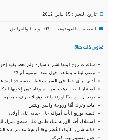
تاريخ النشر : 15 يناير, 2012
التصنيفات الموضوعية:
03 الوصايا والفرائض
فتاوى ذات صلة:
ساعدت زوج ابنتها لشراء سيارة ولم تعط بقية إخوت
وصى لبناته بمتاعه، فهل تنفذ الوصية أم لا؟
أدلى برأي خطأ في الميراث فظن نفسه قد ارتد عن
استئثار البنت بذهب أمها المتوفاة دون إخوتها الذكو
يريد أن يرد دَيْنًا لورثة دائنه وهو لا يعرف جميعهم
مات وترك أمًّا وزوجة وابنين وبنتين
كيفية توزيع الأب أمواله حال حياته على أولاده
استقلال أحد الورثة ببناء طابق على سطح منزل الو
كتابة شيءٍ للأبناء القُصَّر بيعًا أو هبةً مع مراعاة ال
حول تقسيم بيت كتركة