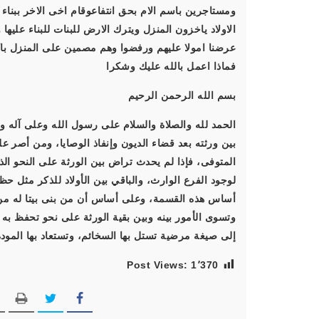
ومستاجرين باسم الام بحق انتفاعوقام اخى الاخر ببنا
الاولاد ياخزون المنزل ويترك الارض للبنات للبناء علي
عرضنا امولا عليهم ورفضوا وهم مصمين على المنزل باك
فماذا اعمل بالله عليك وشكرا
بسم الله الرحمن الرحيم
الحمد لله والصلاة والسلام على رسول الله وعلى آله و
بين ورثته بعد قضاء الديون وإنفاذ الوصايا، ومن أصر 
المتوفى، فإذا لم يحدث تراض بين الورثة على النحو الذي
لوجود الفرع الوارث، والباقي بين الأولاد للذكر مثل حظ
أساس هذه القسمة، وعلى أساس أن من بنى بيتا له من 
وتسوى الأمور بينه وبين بقية الورثة على نحو تحفظ به 
إلى صيغة مرضية تستل بها السخائم، وتستعاد بها المودة
Post Views:
1٬370