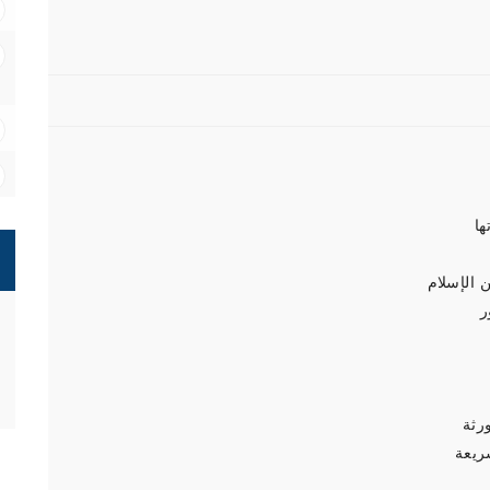
ها
 الإسلام
ر
رثة
شريعة