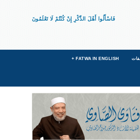
فَاسْأَلُوا أَهْلَ الذِّكْرِ إِنْ كُنْتُمْ لَا تَعْلَمُونَ
فات
FATWA IN ENGLISH
+