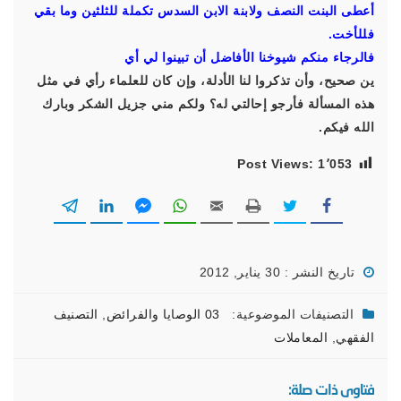
أعطى البنت النصف ولابنة الابن السدس تكملة للثلثين وما بقي
فللأخت.
فالرجاء منكم شيوخنا الأفاضل أن تبينوا لي أي
ين صحيح، وأن تذكروا لنا الأدلة، وإن كان للعلماء رأي في مثل
هذه المسألة فأرجو إحالتي له؟ ولكم مني جزيل الشكر وبارك
الله فيكم.
Post Views:
1٬053
تاريخ النشر : 30 يناير, 2012
التصنيفات الموضوعية:
03 الوصايا والفرائض
,
التصنيف
الفقهي
,
المعاملات
فتاوى ذات صلة: