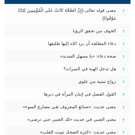
معنى قوله تعالى:{إِنَّ الصَّلَاةَ كَانَتْ عَلَى الْمُؤْمِنِينَ كِتَابًا
مَوْقُوتًا}
الخوف من تحقق الرؤيا
دعاء المطلقة أن يرد الله إليها طليقها
صحة دعاء: «يا مسهل الشديد»
هل تدخل الهبة في الميراث؟
زواج سنية من علوي
القول الفصل في إتيان المرأة في دبرها
معنى حديث: «صنائع المعروف تقي مصارع السوء»
معنى العتبى في حديث «لك العتبى حتى ترضى»
معنى حديث: «كثرة الضحك تميت القلب»