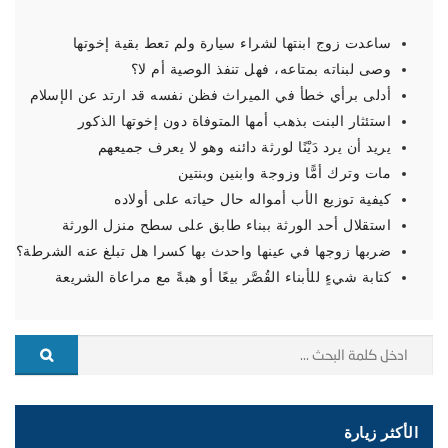
ساعدت زوج ابنتها لشراء سيارة ولم تعط بقية إخوتها
وصى لبناته بمتاعه، فهل تنفذ الوصية أم لا؟
أدلى برأي خطأ في الميراث فظن نفسه قد ارتد عن الإسلام
استئثار البنت بذهب أمها المتوفاة دون إخوتها الذكور
يريد أن يرد دَيْنًا لورثة دائنه وهو لا يعرف جميعهم
مات وترك أمًّا وزوجة وابنين وبنتين
كيفية توزيع الأب أمواله حال حياته على أولاده
استقلال أحد الورثة ببناء طابق على سطح منزل الورثة
ضربها زوجها في عينها واحدث بها كسرا هل تبلغ عنه الشرطة؟
كتابة شيءٍ للأبناء القُصَّر بيعًا أو هبةً مع مراعاة الشريعة
الأكثر زيارة