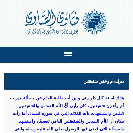
ميراث أم وأختين شقيقتين
هناك استشكال دار بيني وبين أحد طلبة العلم عن مسألة ميراث
أم وأختين شقيقتين، كان رأيي أنَّ للأم السدس وللشقيقتين
الثلثين واستشهدت بآية الكلالة التي في سورة النساء. أما رأيه
فكان أن للأم السدس وللشقيقتين الباقي تعصيبًا، واستشهد
بالمسألة التي قضى فيها الرسول صلى الله عليه وسلم والتي