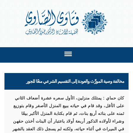
مخالفة وصية المورِّث والعودة إلى التقسيم الشرعي منعًا للجور
كان حماي : يمتلك منزلين، الأول سعره عشرة أضعاف الثاني
على الأقل، وقد قام في حياته ببيع المنزل الأصغر وقام بتوزيع
ثمنه على بناته أربع بنات، ثم قام بكتابة المنزل الأكبر بيعًا
وشراء لأولاده الذكور أربعة أولاد باعتبار أن البنات أخذن حقهن
في الميراث في أثناء حياته، ولكنه لم يسجل ذلك العقد بالشهر