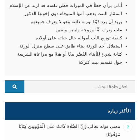
أدلى برأي خطأ في الميراث فظن نفسه قد ارتد عن الإسلام
استئثار البنت بذهب أمها المتوفاة دون إخوتها الذكور
يريد أن يرد دَيْنًا لورثة دائنه وهو لا يعرف جميعهم
مات وترك أمًّا وزوجة وابنين وبنتين
كيفية توزيع الأب أمواله حال حياته على أولاده
استقلال أحد الورثة ببناء طابق على سطح منزل الورثة
كتابة شيءٍ للأبناء القُصَّر بيعًا أو هبةً مع مراعاة الشريعة
حول تقسيم بيت كتركة
الأكثر زيارة
معنى قوله تعالى:{إِنَّ الصَّلَاةَ كَانَتْ عَلَى الْمُؤْمِنِينَ كِتَابًا
مَوْقُوتًا}