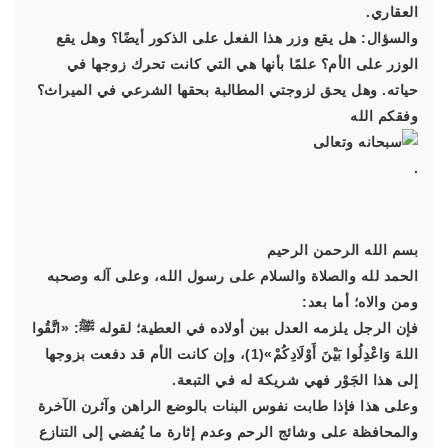
العقاري.
والسؤال: هل يقع وزر هذا الفعل على الذكور أيضًا؟ وهل يقع
الوزر على الأم؟ علمًا بأنها هي التي كانت تحرك زوجها في
حياته. وهل يحق لزوجتي المطالبة بحقها الشرعي في الميراث؟
وفقكم الله
.
بسم الله الرحمن الرحيم
الحمد لله والصلاة والسلام على رسول الله، وعلى آله وصحبه
ومن والاه؛ أما بعد:
فإن الرجل يلزمه العدل بين أولاده في العطية؛ لقوله ﷺ:
«اتَّقُوا
اللهَ وَاعْدِلُوا بَيْنَ أَوْلَادِكُمْ»
(1)، وإن كانت الأم قد دفعت بزوجها
إلى هذا الجَوْر فهي شريكة له في التبعة.
وعلى هذا فإذا طابت نفوس البنات بالوضع الراهن وآثرن الآخرة
والمحافظة على وشائج الرحم وعدم إثارة ما يُفضي إلى التنازع