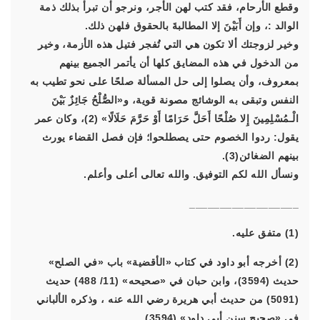
وقطع الأرحام، فقد كتب لهن الأجر، ونرجو أن تبرأ بذلك ذمة
الوالد :، وإن أَبَيْنَ إلا المطالبةَ بالحقوق فلهن ذلك.
وخير لزوجتك ألا تكون هي التي تُفجر فتيل هذه الأزمة، وخير
من الدخول في هذه المضايق كلها أن يأتمر الجميع بينهم
بمعروف، وأن يصلوا إلى حل المسألة صلحًا على نحو تطيب به
النفس وتبقى به الوشائج مصونة قوية، و
«الصُّلْحُ جَائِزٌ بَيْنَ
الْـمُسْلِمِينَ إِلا صُلْحًا أَحَلَّ حَرَامًا أَوْ حَرَّمَ حَلَالًا»
(2)، وكان عمر
يقول: ردوا الخصوم حتى يصطلحوا؛ فإن فصل القضاء يورث
بينهم الضغائن(3).
ونسأل الله لكم التوفيق. والله تعالى أعلى وأعلم.
__________________
(1) متفق عليه.
(2) أخرجه أبو داود في كتاب «الأقضية» باب «في الصلح»
حديث (3594)، وابن حبان في «صحيحه» (11/ 488) حديث
(5091) من حديث أبي هريرة رضي الله عنه ، وذكره الألباني
في «صحيح سنن أبي داود» (3594).