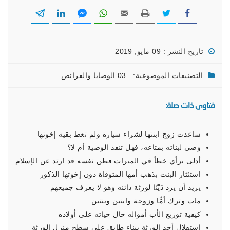
تاريخ النشر : 09 مايو, 2019
التصنيفات الموضوعية:
03 الوصايا والفرائض
فتاوى ذات صلة:
ساعدت زوج ابنتها لشراء سيارة ولم تعط بقية إخوتها
وصى لبناته بمتاعه، فهل تنفذ الوصية أم لا؟
أدلى برأي خطأ في الميراث فظن نفسه قد ارتد عن الإسلام
استئثار البنت بذهب أمها المتوفاة دون إخوتها الذكور
يريد أن يرد دَيْنًا لورثة دائنه وهو لا يعرف جميعهم
مات وترك أمًّا وزوجة وابنين وبنتين
كيفية توزيع الأب أمواله حال حياته على أولاده
استقلال أحد الورثة ببناء طابق على سطح منزل الورثة