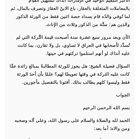
الأكبر المقيم الوحيد في الإمارات آنذاك لتسهيل القيام
بالمعاملات المتعلقة بالعقار، باع الابنُ العقارَ وتصرف بالمال، ثم
لما تُوفي والدُه قام بسداد حصة اثنين فقط من الورثة الذكور
والذين هم: ستَّة من الذكور وثلاث من الإناث.
الآن وبعد مرور سبع عشرة سنة أصبحت قيمة التَّركة التي لم
تُسدَّد لأصحابها في العراق لا تساوي، بل ولا تقارن، بما كانت
عليه آنذاك لو أنهم استلموا تركتهم في حينها.
السؤال فضيلة الشيخ: هل يجوز للورثة المطالبةُ بمبالغ زائدة عمَّا
كانت عليه التركة في وقتها تعويضًا لهم؟ علمًا بأن أحدَ الورثة
فقط وليسوا كلهم يطالب بذلك. أفتونا بالتفصيل مأجورين.
الجواب
بسم الله الرحمن الرحيم
الحمد لله والصلاة والسلام على رسول الله، وعلى آله وصحبه
ومن والاه؛ أما بعد: