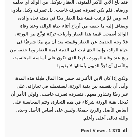
فقد باع الابن الأكبر للمتوفى العقار بتوكيل من الوالد أي بعلمه
ورضاه، فلم يكن تصرفه تصرفَ غاصب، بل تصرف وكيل مأذون
له، ومن ثَمَّ ترتبت قيمة هذا العقار دينًا في ذمته تجاه والده،
ويضاف إليه ما حققه من أرباح أثناء حياة الوالد، وعند وفاة
الوالد أصبحت قيمة هذا العقار وأرباحه تركة توزَّع بين الورثة،
فلا وجه للحديث عن العقار وقيمته بعد أن بيع بيعًا شرعيًّا في
حياة الوالد، وإنما الذي ثبت في الذمة قيمة العقار وما حققه من
ربح عند وفاة المورث، فهذا الذي تكون على أساسه المحاسبة،
والأصل أن تُرَدَّ الديون بأمثالها لا بقيمها.
ولكن إذا كان الابن الأكبر قد حبس هذا المال طيلة هذه المدة،
وأبى أن يقسمه بين بقية الورثة، ليستعمله في تجاراته، على
غير رضًا وتشاور معهم، فتصرفه تصرف غاصب، ولولي الأمر أن
يُدخل بقية الورثة شركاء في هذه التجارة، وتتم المحاسبة على
أساس الأصل والربح جميعًا، وليس على أساس الأصل وحده.
والله تعالى أعلى وأعلم.
Post Views:
1٬370