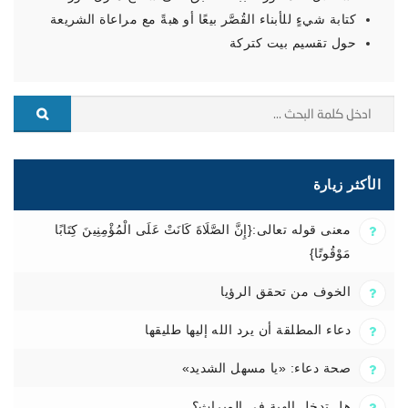
كتابة شيءٍ للأبناء القُصَّر بيعًا أو هبةً مع مراعاة الشريعة
حول تقسيم بيت كتركة
الأكثر زيارة
معنى قوله تعالى:{إِنَّ الصَّلَاةَ كَانَتْ عَلَى الْمُؤْمِنِينَ كِتَابًا
مَوْقُوتًا}
الخوف من تحقق الرؤيا
دعاء المطلقة أن يرد الله إليها طليقها
صحة دعاء: «يا مسهل الشديد»
هل تدخل الهبة في الميراث؟