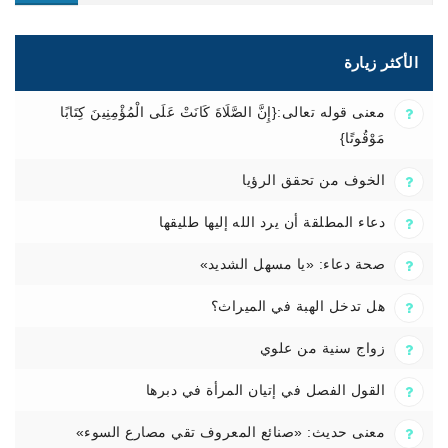
الأكثر زيارة
معنى قوله تعالى:{إِنَّ الصَّلَاةَ كَانَتْ عَلَى الْمُؤْمِنِينَ كِتَابًا
مَوْقُوتًا}
الخوف من تحقق الرؤيا
دعاء المطلقة أن يرد الله إليها طليقها
صحة دعاء: «يا مسهل الشديد»
هل تدخل الهبة في الميراث؟
زواج سنية من علوي
القول الفصل في إتيان المرأة في دبرها
معنى حديث: «صنائع المعروف تقي مصارع السوء»