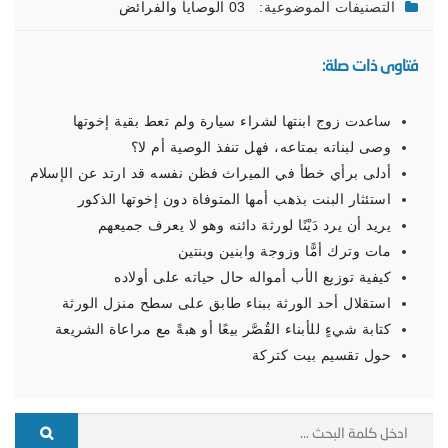
التصنيفات الموضوعية:
03 الوصايا والفرائض
فتاوى ذات صلة:
ساعدت زوج ابنتها لشراء سيارة ولم تعط بقية إخوتها
وصى لبناته بمتاعه، فهل تنفذ الوصية أم لا؟
أدلى برأي خطأ في الميراث فظن نفسه قد ارتد عن الإسلام
استئثار البنت بذهب أمها المتوفاة دون إخوتها الذكور
يريد أن يرد دَيْنًا لورثة دائنه وهو لا يعرف جميعهم
مات وترك أمًّا وزوجة وابنين وبنتين
كيفية توزيع الأب أمواله حال حياته على أولاده
استقلال أحد الورثة ببناء طابق على سطح منزل الورثة
كتابة شيءٍ للأبناء القُصَّر بيعًا أو هبةً مع مراعاة الشريعة
حول تقسيم بيت كتركة