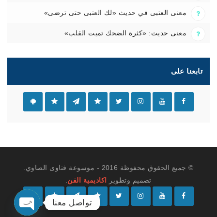
معنى العتبى في حديث «لك العتبى حتى ترضى»
معنى حديث: «كثرة الضحك تميت القلب»
تابعنا على
© جميع الحقوق محفوظة 2016 - موسوعة فتاوى الصاوي.
تصميم وتطوير
اكاديمية الفن
.
تواصل معنا