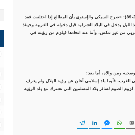
(1) جاء في «الفتاوى الفقهية» من كتب الشافعية (2/88-89): «صرح السبكي والإسنوي بأن المطالع إذا اختلفت فقد
الليل يدخل في البلاد الشرقية قبل دخوله في الغربية وحينئذ
غربي من غير عكس، وأما عند اتحادها فيلزم من رؤيته في
صحبه ومن والاه، أما بعد:
 الغرب، فأيما بلد إسلامي أعلن عن رؤية الهلال ولم يعرف
لزوم الصوم لسائر بلاد المسلمين التي تشترك مع بلد الرؤية