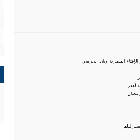
لإفتاء المصرية وبلاد الحرمين
 لعذر
 رمضان
صر ليلها