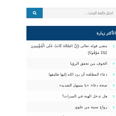
الأكثر زيارة
معنى قوله تعالى:{إِنَّ الصَّلَاةَ كَانَتْ عَلَى الْمُؤْمِنِينَ
كِتَابًا مَوْقُوتًا}
الخوف من تحقق الرؤيا
دعاء المطلقة أن يرد الله إليها طليقها
صحة دعاء: «يا مسهل الشديد»
هل تدخل الهبة في الميراث؟
زواج سنية من علوي