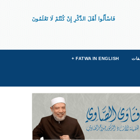
فَاسْأَلُوا أَهْلَ الذِّكْرِ إِنْ كُنْتُمْ لَا تَعْلَمُونَ
فات
FATWA IN ENGLISH
+