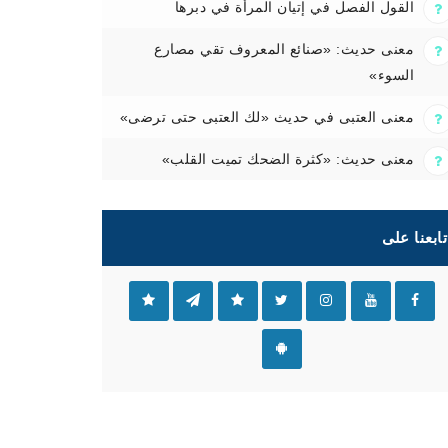
القول الفصل في إتيان المرأة في دبرها
معنى حديث: «صنائع المعروف تقي مصارع
السوء»
معنى العتبى في حديث «لك العتبى حتى ترضى»
معنى حديث: «كثرة الضحك تميت القلب»
تابعنا على