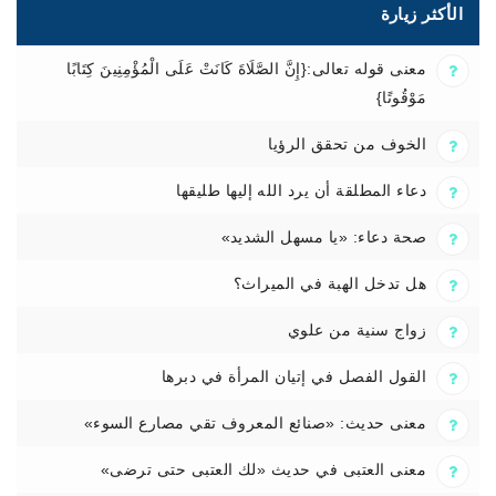
الأكثر زيارة
معنى قوله تعالى:{إِنَّ الصَّلَاةَ كَانَتْ عَلَى الْمُؤْمِنِينَ كِتَابًا
مَوْقُوتًا}
الخوف من تحقق الرؤيا
دعاء المطلقة أن يرد الله إليها طليقها
صحة دعاء: «يا مسهل الشديد»
هل تدخل الهبة في الميراث؟
زواج سنية من علوي
القول الفصل في إتيان المرأة في دبرها
معنى حديث: «صنائع المعروف تقي مصارع السوء»
معنى العتبى في حديث «لك العتبى حتى ترضى»