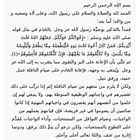
بسم الله الرحمن الرحيم
الحمد لله والصلاة والسلام على رسول الله، وعلى آله وصحبه و
من والاه؛ أما بعد:
فنبدأ بالتذكير بوصيَّة رسول الله عز وجل بالخَدَم في مثل قوله
صلى الله عليه وسلم :
«إِخْوَانُكُمْ خَوَلُكُمْ، جَعَلَهُمُ اللهُ تَحْتَ
أَيْدِيكُمْ، فَمَنْ كَانَ أَخُوهُ تَحْتَ يَدِهِ فَلْيُطْعِمْهُ مِمَّا يَطْعَمُ وَلْيُلْبِسْهُ
مِمَّا يَلْبَسُ، وَلَا تُكَلِّفُوهُمْ مَا يَغْلِبُهُمْ، فَإِنْ كَلَّفْتُمُوهُمْ فَأَعِينُوهُمْ»
(1).
ثم نثنِّي بأن الإعانة على البر والتقوى مما يتقرب به إلى الله عز
وجل ويُبتغى به وجهه، فإعانة الخادم على صيام النافلة عمل
حميد، ورِفق نبيل.
ولكن لا يلزم من منعهم من صيام النافلة إثم إذا ترتَّب على ذلك
تقصيرهم في واجباتهم الوظيفية المنوطة بهم، ولا ينبغي لهم إن
علموا من أنفسهم أنهم يقصرون في واجباتهم المهنية إذا كانوا
صائمين أن يصوموا في غير فريضة، فإن قيامهم بعملهم من
الواجبات، وصيام النوافل من المستحبات، وأداء الواجبات مُقدَّم
على التطوع بالمستحبات، ولكن نرجو أن يتمَّ ذلك برفق، ودونما
إثارة من عنف. واللهُ تعالى أعلى وأعلم.