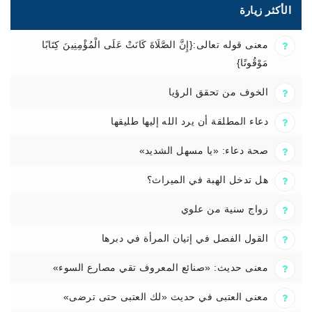
الأكثر زيارة
معنى قوله تعالى:{إِنَّ الصَّلَاةَ كَانَتْ عَلَى الْمُؤْمِنِينَ كِتَابًا
مَوْقُوتًا}
الخوف من تحقق الرؤيا
دعاء المطلقة أن يرد الله إليها طليقها
صحة دعاء: «يا مسهل الشديد»
هل تدخل الهبة في الميراث؟
زواج سنية من علوي
القول الفصل في إتيان المرأة في دبرها
معنى حديث: «صنائع المعروف تقي مصارع السوء»
معنى العتبى في حديث «لك العتبى حتى ترضى»